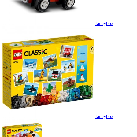
fancybox
fancybox