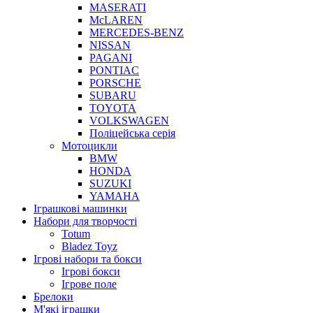
MASERATI
McLAREN
MERCEDES-BENZ
NISSAN
PAGANI
PONTIAC
PORSCHE
SUBARU
TOYOTA
VOLKSWAGEN
Поліцейська серія
Мотоцикли
BMW
HONDA
SUZUKI
YAMAHA
Іграшкові машинки
Набори для творчості
Totum
Bladez Toyz
Ігрові набори та бокси
Ігрові бокси
Ігрове поле
Брелоки
М'які іграшки