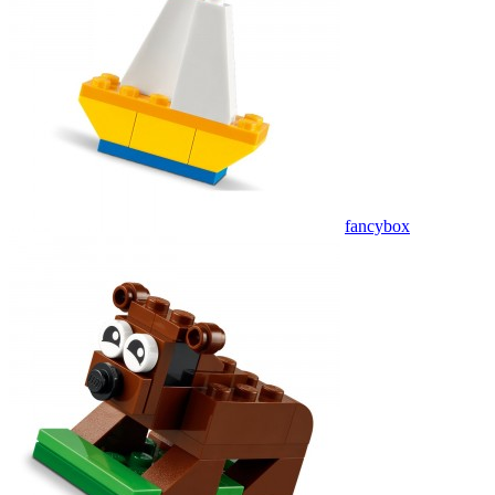
fancybox