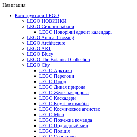
Навигация
Конструктори LEGO
LEGO НОВИНКИ
LEGO Сезонні набори
LEGO Новорічні адвент календарі
LEGO Animal Crossing
LEGO Architecture
LEGO ART
LEGO Bluey
LEGO The Botanical Collection
LEGO City
LEGO Арктика
LEGO Перегони
LEGO Город
LEGO Дикая природа
LEGO Железная дорога
LEGO Каскадери
LEGO Круті автомобілі
LEGO Космическое агенство
LEGO Місії
LEGO Пожежна команда
LEGO Подводный мир
LEGO Поліція
LEGO Спасатели