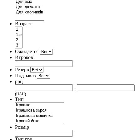
Возраст
Ожидается
Игроков
Резерв
Под заказ
ррц
-
(UAH)
Тип
Розмір
Тип гри