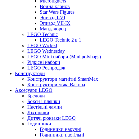
Microfighters
Война клонов
Star Wars Figures
Эпизод I-VI
Эпизод VII-IX
Мандалорец
LEGO Technic
LEGO Technic 2 в 1
LEGO Wicked
LEGO Wednesday
LEGO Міні набори (Mini polybags)
Рідкісні набори
LEGO Розпродаж
Конструктори
Конструктори магнітні SmartMax
Конструктори м'які Bakoba
Аксесуари LEGO
Брелоки
Бокси і пляшки
Настільні лампи
Ліхтарики
Дитячі рюкзаки LEGO
Годинники
Годинники наручні
Годинники настільні