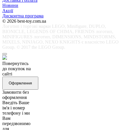
Доставка і оплата
Новини
Акції
Дисконтна програма
© 2026 best-toy.com.ua
Логотип і торгові марки LEGO, Minifigure, DUPLO,
BIONICLE, LEGENDS OF CHIMA, FRIENDS логотип,
MINIFIGURES логотип, DIMENSIONS, MINDSTORMS,
MIXELS, NINJAGO, NEXO KNIGHTS є власністю LEGO
Group. © 2017 the LEGO Group.
Повернутись
до покупок на
сайті
Оформлення
Замовити без
оформлення
Введіть Ваше
ім'я і номер
телефону і ми
Вам
передзвонимо
для