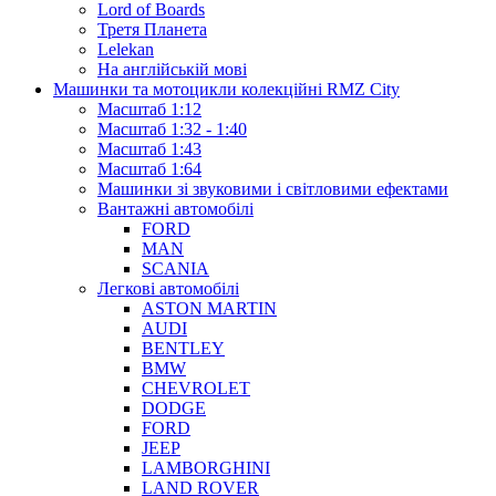
Lord of Boards
Третя Планета
Lelekan
На англійській мові
Машинки та мотоцикли колекційні RMZ City
Масштаб 1:12
Масштаб 1:32 - 1:40
Масштаб 1:43
Масштаб 1:64
Машинки зі звуковими і світловими ефектами
Вантажні автомобілі
FORD
MAN
SCANIA
Легкові автомобілі
ASTON MARTIN
AUDI
BENTLEY
BMW
CHEVROLET
DODGE
FORD
JEEP
LAMBORGHINI
LAND ROVER