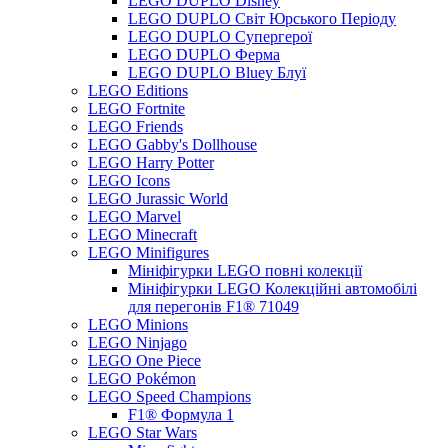
LEGO DUPLO Disney
LEGO DUPLO Світ Юрського Періоду
LEGO DUPLO Супергерої
LEGO DUPLO Ферма
LEGO DUPLO Bluey Блуї
LEGO Editions
LEGO Fortnite
LEGO Friends
LEGO Gabby's Dollhouse
LEGO Harry Potter
LEGO Icons
LEGO Jurassic World
LEGO Marvel
LEGO Minecraft
LEGO Minifigures
Мініфігурки LEGO повні колекції
Мініфігурки LEGO Колекційні автомобілі
для перегонів F1® 71049
LEGO Minions
LEGO Ninjago
LEGO One Piece
LEGO Pokémon
LEGO Speed Champions
F1® Формула 1
LEGO Star Wars