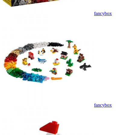
fancybox
fancybox