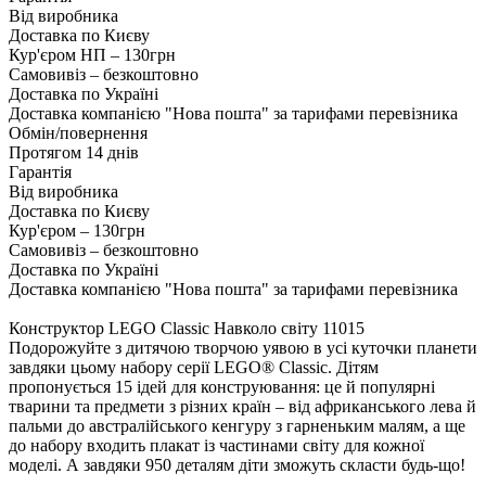
Від виробника
Доставка по Києву
Кур'єром НП – 130грн
Самовивіз – безкоштовно
Доставка по Україні
Доставка компанією "Нова пошта" за тарифами перевізника
Обмін/повернення
Протягом 14 днів
Гарантія
Від виробника
Доставка по Києву
Кур'єром – 130грн
Самовивіз – безкоштовно
Доставка по Україні
Доставка компанією "Нова пошта" за тарифами перевізника
Конструктор LEGO Classic Навколо світу 11015
Подорожуйте з дитячою творчою уявою в усі куточки планети
завдяки цьому набору серії LEGO® Classic. Дітям
пропонується 15 ідей для конструювання: це й популярні
тварини та предмети з різних країн – від африканського лева й
пальми до австралійського кенгуру з гарненьким малям, а ще
до набору входить плакат із частинами світу для кожної
моделі. А завдяки 950 деталям діти зможуть скласти будь-що!