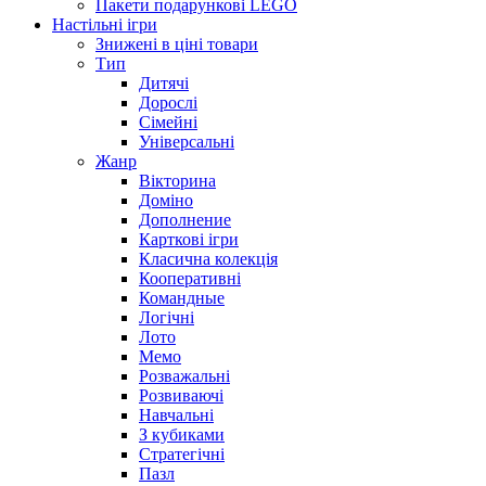
Пакети подарункові LEGO
Настільні ігри
Знижені в ціні товари
Тип
Дитячі
Дорослі
Сімейні
Універсальні
Жанр
Вікторина
Доміно
Дополнение
Карткові ігри
Класична колекція
Кооперативні
Командные
Логічні
Лото
Мемо
Розважальні
Розвиваючі
Навчальні
З кубиками
Стратегічні
Пазл