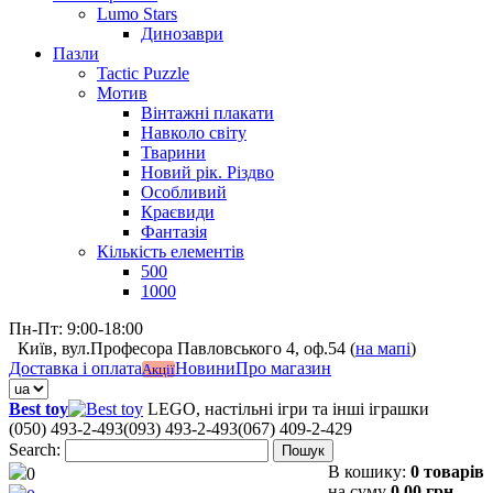
Lumo Stars
Динозаври
Пазли
Tactic Puzzle
Мотив
Вінтажні плакати
Навколо світу
Тварини
Новий рік. Різдво
Особливий
Краєвиди
Фантазія
Кількість елементів
500
1000
Пн-Пт: 9:00-18:00
Київ, вул.Професора Павловського 4, оф.54 (
на мапі
)
Доставка і оплата
Новини
Про магазин
Акції
Best toy
LEGO, настільні ігри та інші іграшки
(050) 493-2-493
(093) 493-2-493
(067) 409-2-429
Search:
Пошук
В кошику:
0 товарів
0
на суму
0,00 грн.