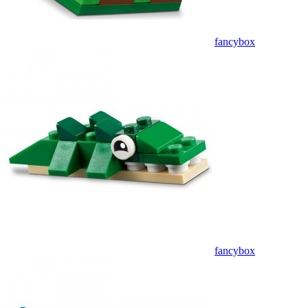
fancybox
fancybox