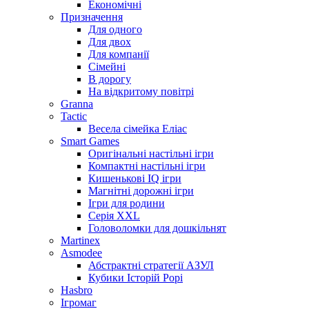
Економічні
Призначення
Для одного
Для двох
Для компанії
Сімейні
В дорогу
На відкритому повітрі
Granna
Tactic
Весела сімейка Еліас
Smart Games
Оригінальні настільні ігри
Компактні настільні ігри
Кишенькові IQ ігри
Магнітні дорожні ігри
Ігри для родини
Серія XXL
Головоломки для дошкільнят
Martinex
Asmodee
Абстрактні стратегії АЗУЛ
Кубики Історій Рорі
Hasbro
Ігромаг