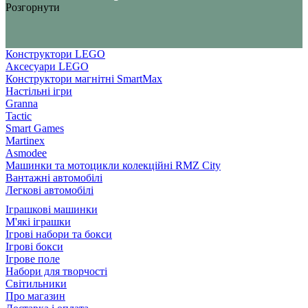
Розгорнути
Конструктори LEGO
Аксесуари LEGO
Конструктори магнітні SmartMax
Настільні ігри
Granna
Tactic
Smart Games
Martinex
Asmodee
Машинки та мотоцикли колекційні RMZ City
Вантажні автомобілі
Легкові автомобілі
Іграшкові машинки
М'які іграшки
Ігрові набори та бокси
Ігрові бокси
Ігрове поле
Набори для творчості
Світильники
Про магазин