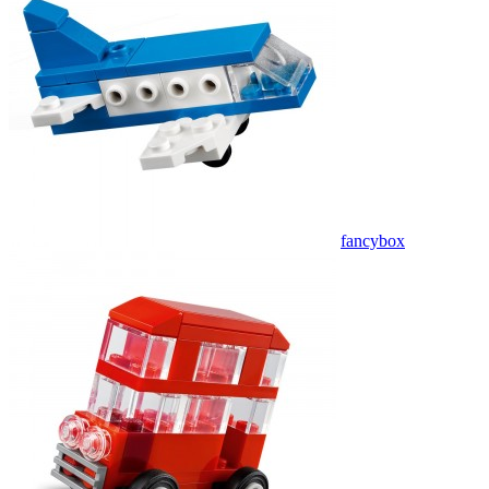
fancybox