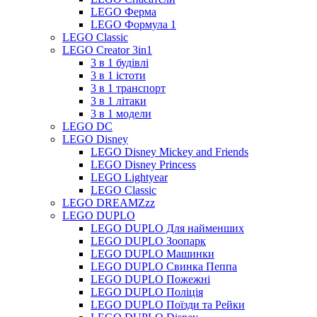
LEGO Ферма
LEGO Формула 1
LEGO Classic
LEGO Creator 3in1
3 в 1 будівлі
3 в 1 істоти
3 в 1 транспорт
3 в 1 літаки
3 в 1 модели
LEGO DC
LEGO Disney
LEGO Disney Mickey and Friends
LEGO Disney Princess
LEGO Lightyear
LEGO Classic
LEGO DREAMZzz
LEGO DUPLO
LEGO DUPLO Для найменших
LEGO DUPLO Зоопарк
LEGO DUPLO Машинки
LEGO DUPLO Свинка Пеппа
LEGO DUPLO Пожежні
LEGO DUPLO Поліція
LEGO DUPLO Поїзди та Рейки