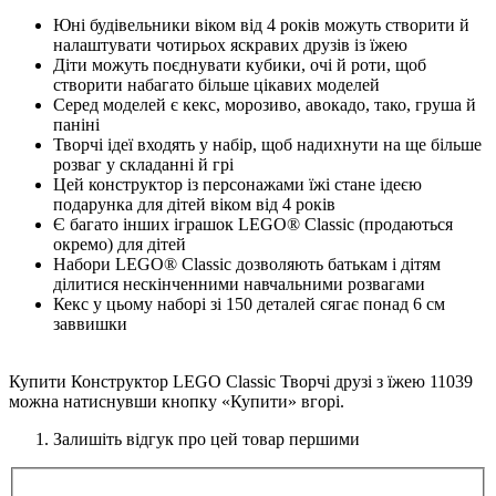
Юні будівельники віком від 4 років можуть створити й
налаштувати чотирьох яскравих друзів із їжею
Діти можуть поєднувати кубики, очі й роти, щоб
створити набагато більше цікавих моделей
Серед моделей є кекс, морозиво, авокадо, тако, груша й
паніні
Творчі ідеї входять у набір, щоб надихнути на ще більше
розваг у складанні й грі
Цей конструктор із персонажами їжі стане ідеєю
подарунка для дітей віком від 4 років
Є багато інших іграшок LEGO® Classic (продаються
окремо) для дітей
Набори LEGO® Classic дозволяють батькам і дітям
ділитися нескінченними навчальними розвагами
Кекс у цьому наборі зі 150 деталей сягає понад 6 см
заввишки
Купити Конструктор LEGO Classic Творчі друзі з їжею 11039
можна натиснувши кнопку «Купити» вгорі.
Залишіть відгук про цей товар першими