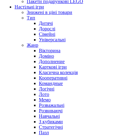
Пакети подарункові LEGO
Настільні ігри
Знижені в ціні товари
Тип
Дитячі
Дорослі
Сімейні
Універсальні
Жанр
Вікторина
Доміно
Дополнение
Карткові ігри
Класична колекція
Кооперативні
Командные
Логічні
Лото
Мемо
Розважальні
Розвиваючі
Навчальні
З кубиками
Стратегічні
Пазл