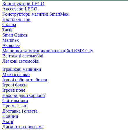
Конструктори LEGO
Аксесуари LEGO
Конструктори магнітні SmartMax
Настільні ігри
Granna
Tactic
Smart Games
Martinex
Asmodee
Машинки та мотоцикли колекційні RMZ City
Вантажні автомобілі
Легкові автомобілі
Іграшкові машинки
М'які іграшки
Ігрові набори та бокси
Ігрові бокси
Ігрове поле
Набори для творчості
Світильники
Про магазин
Доставка і оплата
Новини
Акції
Дисконтна програма