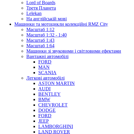
Lord of Boards
Третя Планета
Lelekan
На англійській мові
Машинки та мотоцикли колекційні RMZ City
Масштаб 1:12
Масштаб 1:32 - 1:40
Масштаб 1:43
Масштаб 1:64
Машинки зі звуковими і світловими ефектами
Вантажні автомобілі
FORD
MAN
SCANIA
Легкові автомобілі
ASTON MARTIN
AUDI
BENTLEY
BMW
CHEVROLET
DODGE
FORD
JEEP
LAMBORGHINI
LAND ROVER