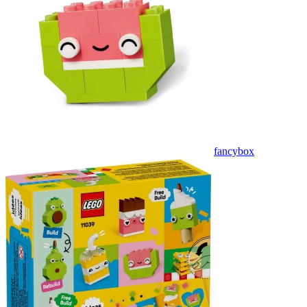
fancybox