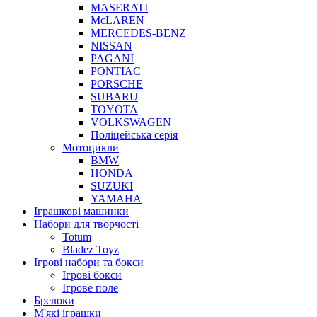
MASERATI
McLAREN
MERCEDES-BENZ
NISSAN
PAGANI
PONTIAC
PORSCHE
SUBARU
TOYOTA
VOLKSWAGEN
Поліцейська серія
Мотоцикли
BMW
HONDA
SUZUKI
YAMAHA
Іграшкові машинки
Набори для творчості
Totum
Bladez Toyz
Ігрові набори та бокси
Ігрові бокси
Ігрове поле
Брелоки
М'які іграшки