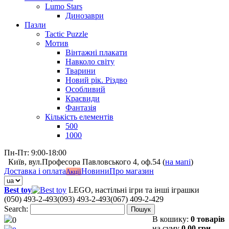
Lumo Stars
Динозаври
Пазли
Tactic Puzzle
Мотив
Вінтажні плакати
Навколо світу
Тварини
Новий рік. Різдво
Особливий
Краєвиди
Фантазія
Кількість елементів
500
1000
Пн-Пт: 9:00-18:00
Київ, вул.Професора Павловського 4, оф.54 (
на мапі
)
Доставка і оплата
Новини
Про магазин
Акції
Best toy
LEGO, настільні ігри та інші іграшки
(050) 493-2-493
(093) 493-2-493
(067) 409-2-429
Search:
Пошук
В кошику:
0 товарів
0
на суму
0,00 грн.