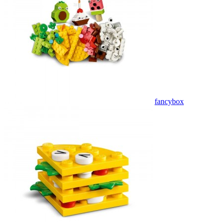
fancybox