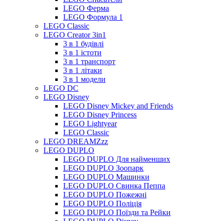
LEGO Ферма
LEGO Формула 1
LEGO Classic
LEGO Creator 3in1
3 в 1 будівлі
3 в 1 істоти
3 в 1 транспорт
3 в 1 літаки
3 в 1 модели
LEGO DC
LEGO Disney
LEGO Disney Mickey and Friends
LEGO Disney Princess
LEGO Lightyear
LEGO Classic
LEGO DREAMZzz
LEGO DUPLO
LEGO DUPLO Для найменших
LEGO DUPLO Зоопарк
LEGO DUPLO Машинки
LEGO DUPLO Свинка Пеппа
LEGO DUPLO Пожежні
LEGO DUPLO Поліція
LEGO DUPLO Поїзди та Рейки