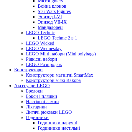
Microfighters
Война клонов
Star Wars Figures
Эпизод I-VI
Эпизод VII-IX
Мандалорец
LEGO Technic
LEGO Technic 2 в 1
LEGO Wicked
LEGO Wednesday
LEGO Міні набори (Mini polybags)
Рідкісні набори
LEGO Розпродаж
Конструктори
Конструктори магнітні SmartMax
Конструктори м'які Bakoba
Аксесуари LEGO
Брелоки
Бокси і пляшки
Настільні лампи
Ліхтарики
Дитячі рюкзаки LEGO
Годинники
Годинники наручні
Годинники настільні