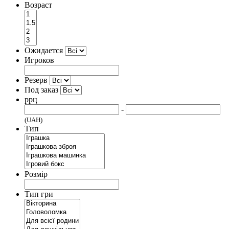
Возраст
Ожидается
Игроков
Резерв
Под заказ
ррц
-
(UAH)
Тип
Розмір
Тип гри