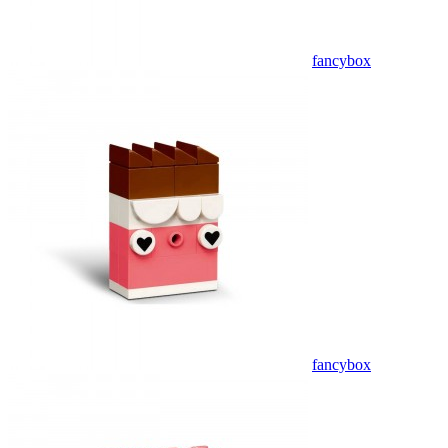
fancybox
fancybox