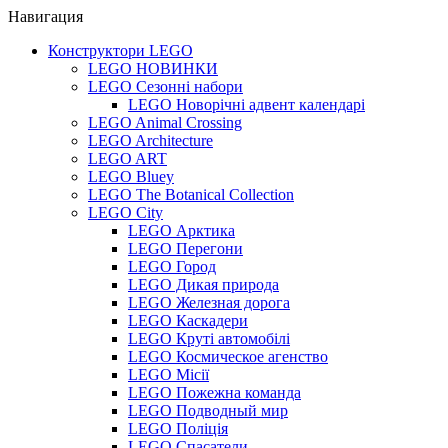
Навигация
Конструктори LEGO
LEGO НОВИНКИ
LEGO Сезонні набори
LEGO Новорічні адвент календарі
LEGO Animal Crossing
LEGO Architecture
LEGO ART
LEGO Bluey
LEGO The Botanical Collection
LEGO City
LEGO Арктика
LEGO Перегони
LEGO Город
LEGO Дикая природа
LEGO Железная дорога
LEGO Каскадери
LEGO Круті автомобілі
LEGO Космическое агенство
LEGO Місії
LEGO Пожежна команда
LEGO Подводный мир
LEGO Поліція
LEGO Спасатели