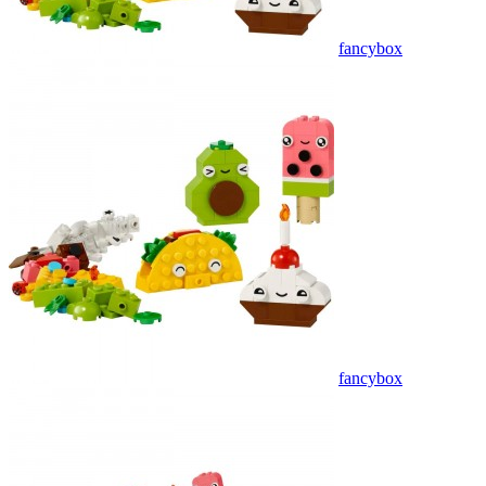
fancybox
fancybox