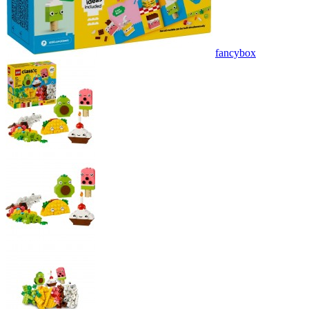
fancybox