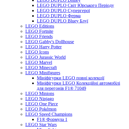
LEGO DUPLO Disney
LEGO DUPLO Світ Юрського Періоду
LEGO DUPLO Супергерої
LEGO DUPLO Ферма
LEGO DUPLO Bluey Блуї
LEGO Editions
LEGO Fortnite
LEGO Friends
LEGO Gabby's Dollhouse
LEGO Harry Potter
LEGO Icons
LEGO Jurassic World
LEGO Marvel
LEGO Minecraft
LEGO Minifigures
Мініфігурки LEGO повні колекції
Мініфігурки LEGO Колекційні автомобілі
для перегонів F1® 71049
LEGO Minions
LEGO Ninjago
LEGO One Piece
LEGO Pokémon
LEGO Speed Champions
F1® Формула 1
LEGO Star Wars