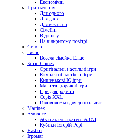
Економічні
Призначення
Для одного
Для двох
Для компанії
Сімейні
В дорогу
На відкритому повітрі
Granna
Tactic
Весела сімейка Еліас
Smart Games
Оригінальні настільні ігри
Компактні настільні ігри
Кишенькові IQ ігри
Магнітні дорожні ігри
Ігри для родини
Серія XXL
Головоломки для дошкільнят
Martinex
Asmodee
Абстрактні стратегії АЗУЛ
Кубики Історій Рорі
Hasbro
Ігромаг