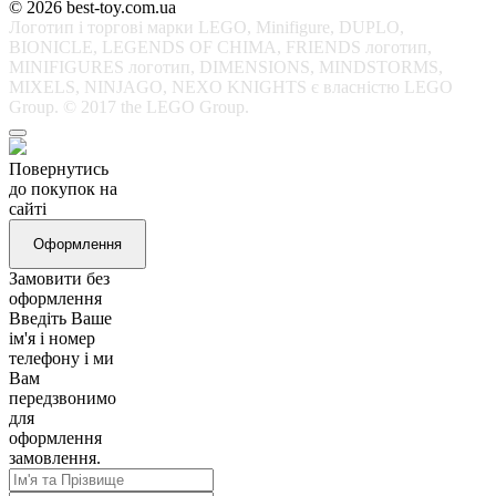
© 2026 best-toy.com.ua
Логотип і торгові марки LEGO, Minifigure, DUPLO,
BIONICLE, LEGENDS OF CHIMA, FRIENDS логотип,
MINIFIGURES логотип, DIMENSIONS, MINDSTORMS,
MIXELS, NINJAGO, NEXO KNIGHTS є власністю LEGO
Group. © 2017 the LEGO Group.
Повернутись
до покупок на
сайті
Оформлення
Замовити без
оформлення
Введіть Ваше
ім'я і номер
телефону і ми
Вам
передзвонимо
для
оформлення
замовлення.