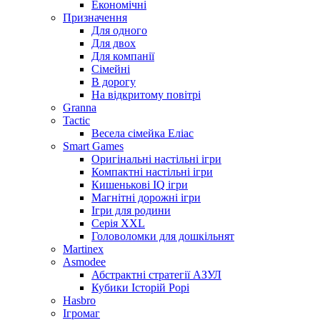
Економічні
Призначення
Для одного
Для двох
Для компанії
Сімейні
В дорогу
На відкритому повітрі
Granna
Tactic
Весела сімейка Еліас
Smart Games
Оригінальні настільні ігри
Компактні настільні ігри
Кишенькові IQ ігри
Магнітні дорожні ігри
Ігри для родини
Серія XXL
Головоломки для дошкільнят
Martinex
Asmodee
Абстрактні стратегії АЗУЛ
Кубики Історій Рорі
Hasbro
Ігромаг