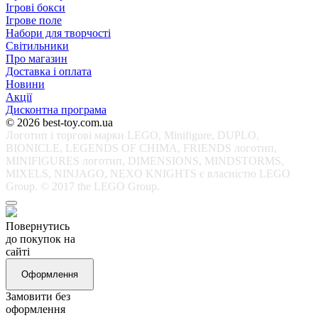
Ігрові бокси
Ігрове поле
Набори для творчості
Світильники
Про магазин
Доставка і оплата
Новини
Акції
Дисконтна програма
© 2026 best-toy.com.ua
Логотип і торгові марки LEGO, Minifigure, DUPLO,
BIONICLE, LEGENDS OF CHIMA, FRIENDS логотип,
MINIFIGURES логотип, DIMENSIONS, MINDSTORMS,
MIXELS, NINJAGO, NEXO KNIGHTS є власністю LEGO
Group. © 2017 the LEGO Group.
Повернутись
до покупок на
сайті
Оформлення
Замовити без
оформлення