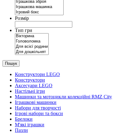
Розмір
Тип гри
Пошук
Конструктори LEGO
Конструктори
Аксесуари LEGO
Настільні ігри
Машинки та мотоцикли колекційні RMZ City
Іграшкові машинки
Набори для творчості
Ігрові набори та бокси
Брелоки
М'які іграшки
Пазли