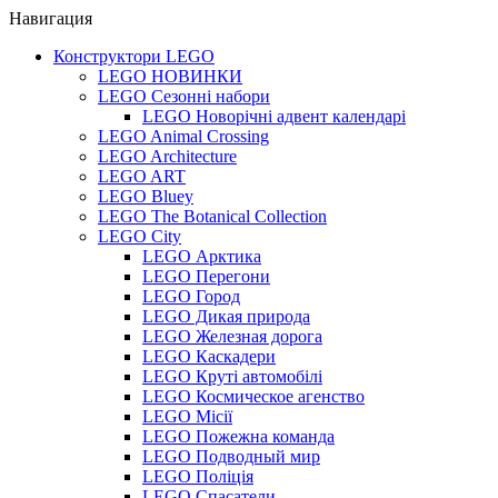
Навигация
Конструктори LEGO
LEGO НОВИНКИ
LEGO Сезонні набори
LEGO Новорічні адвент календарі
LEGO Animal Crossing
LEGO Architecture
LEGO ART
LEGO Bluey
LEGO The Botanical Collection
LEGO City
LEGO Арктика
LEGO Перегони
LEGO Город
LEGO Дикая природа
LEGO Железная дорога
LEGO Каскадери
LEGO Круті автомобілі
LEGO Космическое агенство
LEGO Місії
LEGO Пожежна команда
LEGO Подводный мир
LEGO Поліція
LEGO Спасатели