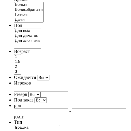
Пол
Возраст
Ожидается
Игроков
Резерв
Под заказ
ррц
-
(UAH)
Тип