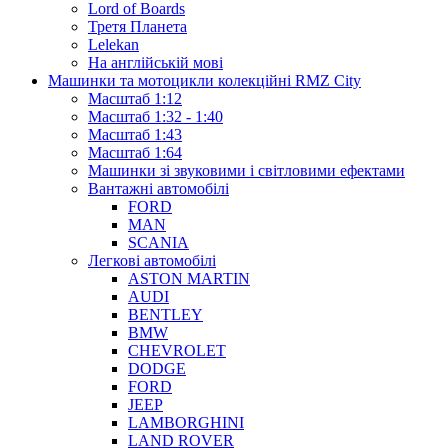
Lord of Boards
Третя Планета
Lelekan
На англійській мові
Машинки та мотоцикли колекційні RMZ City
Масштаб 1:12
Масштаб 1:32 - 1:40
Масштаб 1:43
Масштаб 1:64
Машинки зі звуковими і світловими ефектами
Вантажні автомобілі
FORD
MAN
SCANIA
Легкові автомобілі
ASTON MARTIN
AUDI
BENTLEY
BMW
CHEVROLET
DODGE
FORD
JEEP
LAMBORGHINI
LAND ROVER