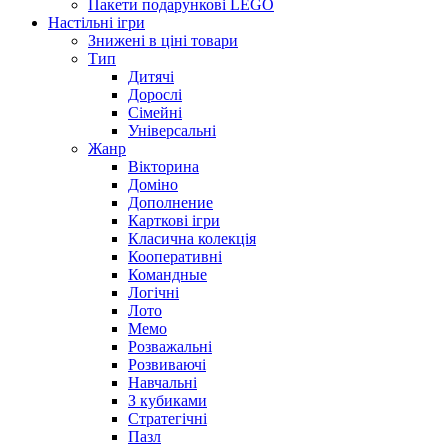
Пакети подарункові LEGO
Настільні ігри
Знижені в ціні товари
Тип
Дитячі
Дорослі
Сімейні
Універсальні
Жанр
Вікторина
Доміно
Дополнение
Карткові ігри
Класична колекція
Кооперативні
Командные
Логічні
Лото
Мемо
Розважальні
Розвиваючі
Навчальні
З кубиками
Стратегічні
Пазл