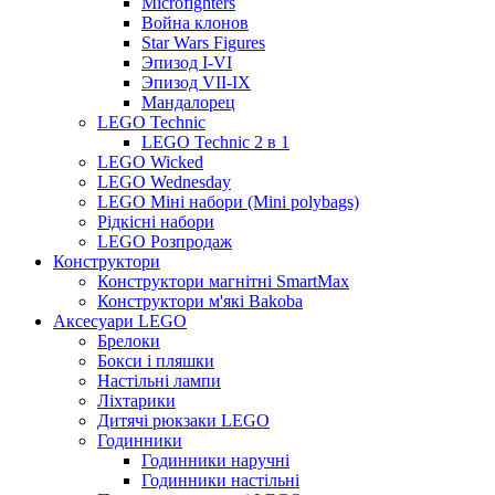
Microfighters
Война клонов
Star Wars Figures
Эпизод I-VI
Эпизод VII-IX
Мандалорец
LEGO Technic
LEGO Technic 2 в 1
LEGO Wicked
LEGO Wednesday
LEGO Міні набори (Mini polybags)
Рідкісні набори
LEGO Розпродаж
Конструктори
Конструктори магнітні SmartMax
Конструктори м'які Bakoba
Аксесуари LEGO
Брелоки
Бокси і пляшки
Настільні лампи
Ліхтарики
Дитячі рюкзаки LEGO
Годинники
Годинники наручні
Годинники настільні