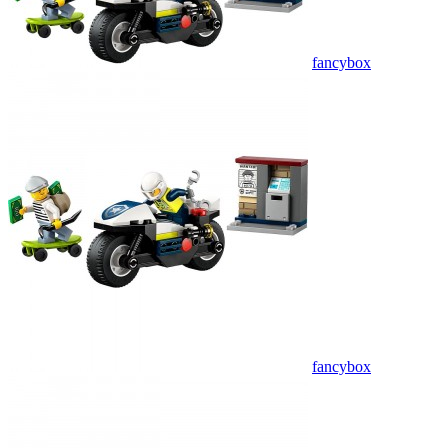
fancybox
fancybox