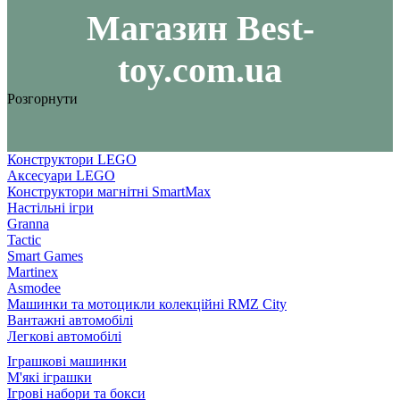
Maгазин Best-
toy.com.ua
Розгорнути
Конструктори LEGO
Аксесуари LEGO
Конструктори магнітні SmartMax
Настільні ігри
Granna
Tactic
Smart Games
Martinex
Asmodee
Машинки та мотоцикли колекційні RMZ City
Вантажні автомобілі
Легкові автомобілі
Іграшкові машинки
М'які іграшки
Ігрові набори та бокси