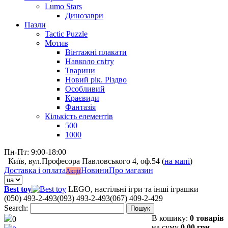
Lumo Stars
Динозаври
Пазли
Tactic Puzzle
Мотив
Вінтажні плакати
Навколо світу
Тварини
Новий рік. Різдво
Особливий
Краєвиди
Фантазія
Кількість елементів
500
1000
Пн-Пт: 9:00-18:00
Київ, вул.Професора Павловського 4, оф.54 (
на мапі
)
Доставка і оплата
Новини
Про магазин
Акції
Best toy
LEGO, настільні ігри та інші іграшки
(050) 493-2-493
(093) 493-2-493
(067) 409-2-429
Search:
Пошук
В кошику:
0 товарів
0
на суму
0,00 грн.