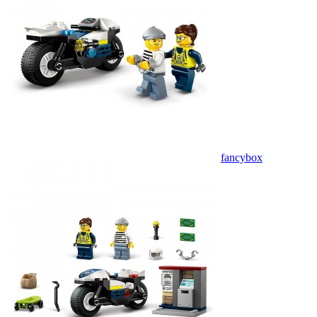
fancybox