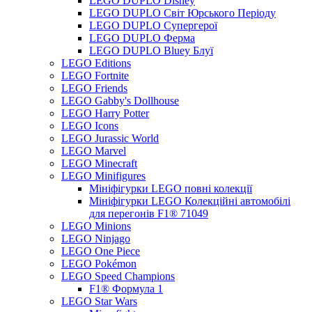
LEGO DUPLO Disney
LEGO DUPLO Світ Юрського Періоду
LEGO DUPLO Супергерої
LEGO DUPLO Ферма
LEGO DUPLO Bluey Блуї
LEGO Editions
LEGO Fortnite
LEGO Friends
LEGO Gabby's Dollhouse
LEGO Harry Potter
LEGO Icons
LEGO Jurassic World
LEGO Marvel
LEGO Minecraft
LEGO Minifigures
Мініфігурки LEGO повні колекції
Мініфігурки LEGO Колекційні автомобілі
для перегонів F1® 71049
LEGO Minions
LEGO Ninjago
LEGO One Piece
LEGO Pokémon
LEGO Speed Champions
F1® Формула 1
LEGO Star Wars