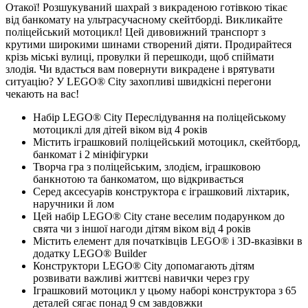
Отакої! Розшукуваний шахрай з викраденою готівкою тікає
від банкомату на ультрасучасному скейтборді. Викликайте
поліцейський мотоцикл! Цей дивовижний транспорт з
крутими широкими шинами створений діяти. Продирайтеся
крізь міські вулиці, провулки й перешкоди, щоб спіймати
злодія. Чи вдасться вам повернути викрадене і врятувати
ситуацію? У LEGO® City захопливі швидкісні перегони
чекають на вас!
Набір LEGO® City Переслідування на поліцейському
мотоциклі для дітей віком від 4 років
Містить іграшковий поліцейський мотоцикл, скейтборд,
банкомат і 2 мініфігурки
Творча гра з поліцейським, злодієм, іграшковою
банкнотою та банкоматом, що відкривається
Серед аксесуарів конструктора є іграшковий ліхтарик,
наручники й лом
Цей набір LEGO® City стане веселим подарунком до
свята чи з іншої нагоди дітям віком від 4 років
Містить елемент для початківців LEGO® і 3D-вказівки в
додатку LEGO® Builder
Конструктори LEGO® City допомагають дітям
розвивати важливі життєві навички через гру
Іграшковий мотоцикл у цьому наборі конструктора з 65
деталей сягає понад 9 см завдовжки