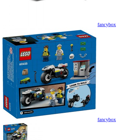
fancybox
fancybox