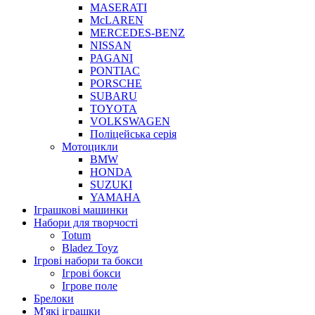
MASERATI
McLAREN
MERCEDES-BENZ
NISSAN
PAGANI
PONTIAC
PORSCHE
SUBARU
TOYOTA
VOLKSWAGEN
Поліцейська серія
Мотоцикли
BMW
HONDA
SUZUKI
YAMAHA
Іграшкові машинки
Набори для творчості
Totum
Bladez Toyz
Ігрові набори та бокси
Ігрові бокси
Ігрове поле
Брелоки
М'які іграшки