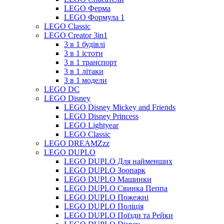
LEGO Ферма
LEGO Формула 1
LEGO Classic
LEGO Creator 3in1
3 в 1 будівлі
3 в 1 істоти
3 в 1 транспорт
3 в 1 літаки
3 в 1 модели
LEGO DC
LEGO Disney
LEGO Disney Mickey and Friends
LEGO Disney Princess
LEGO Lightyear
LEGO Classic
LEGO DREAMZzz
LEGO DUPLO
LEGO DUPLO Для найменших
LEGO DUPLO Зоопарк
LEGO DUPLO Машинки
LEGO DUPLO Свинка Пеппа
LEGO DUPLO Пожежні
LEGO DUPLO Поліція
LEGO DUPLO Поїзди та Рейки