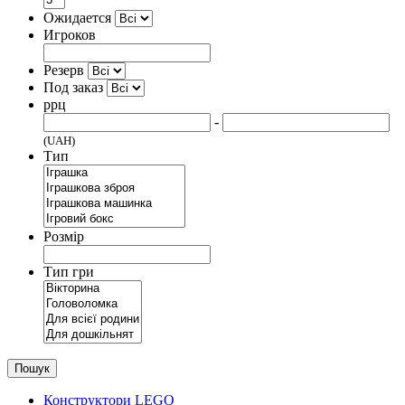
Ожидается
Игроков
Резерв
Под заказ
ррц
-
(UAH)
Тип
Розмір
Тип гри
Пошук
Конструктори LEGO