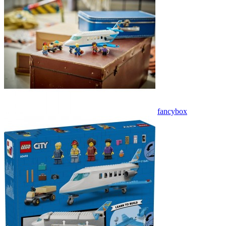
fancybox