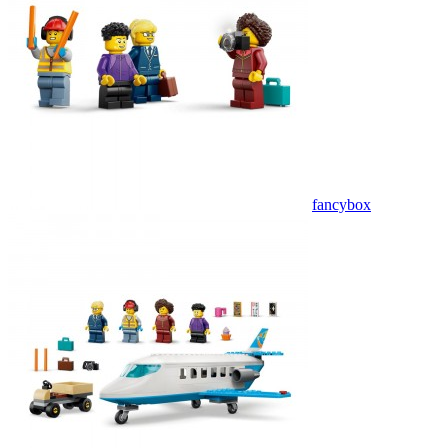
fancybox