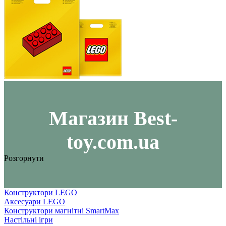
Maгазин Best-
toy.com.ua
Розгорнути
Конструктори LEGO
Аксесуари LEGO
Конструктори магнітні SmartMax
Настільні ігри