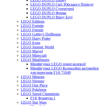
LEGO DUPLO Disney
LEGO DUPLO Світ Юрського Періоду
LEGO DUPLO Супергерої
LEGO DUPLO Ферма
LEGO DUPLO Bluey Блуї
LEGO Editions
LEGO Fortnite
LEGO Friends
LEGO Gabby's Dollhouse
LEGO Harry Potter
LEGO Icons
LEGO Jurassic World
LEGO Marvel
LEGO Minecraft
LEGO Minifigures
Мініфігурки LEGO повні колекції
Мініфігурки LEGO Колекційні автомобілі
для перегонів F1® 71049
LEGO Minions
LEGO Ninjago
LEGO One Piece
LEGO Pokémon
LEGO Speed Champions
F1® Формула 1
LEGO Star Wars