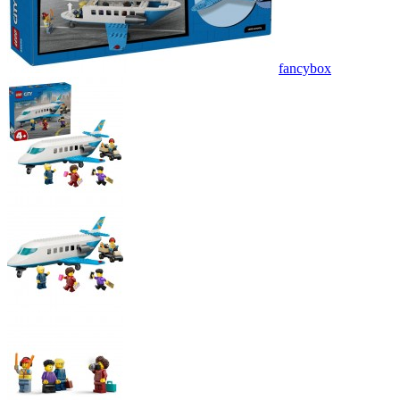
fancybox