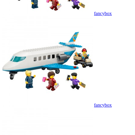
fancybox
fancybox