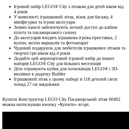
Ігровий набір LEGO® City з літаком для дітей віком від
4 років
У комплекті: іграшковий літак, візок для багажу, 4
мініфігурки та ігрові аксесуари
Знімні панелі забезпечують легкий доступ до кабіни
пілота та пасажирського салону
До аксесуарів входять іграшкова ігрова приставка, 2
валізи, жезли маршалів та фотоапарат
Чудовий подарунок для любителів іграшкових літаків та
творчої гри віком від 4 років
Додайте цей аеропортовий ігровий набір до інших
наборів LEGO® City для більших веселощів
Діти отримують кубик для початківців LEGO® і 3D-
вказівки в додатку Builder
Іграшковий літак у цьому наборі зі 118 деталей сягає
понад 27 см завдовжки
Купити Конструктор LEGO City Пасажирський літак 60492
можна натиснувши кнопку «Купити» вгорі.