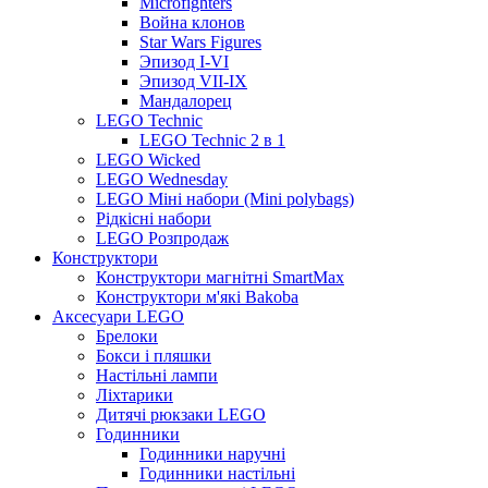
Microfighters
Война клонов
Star Wars Figures
Эпизод I-VI
Эпизод VII-IX
Мандалорец
LEGO Technic
LEGO Technic 2 в 1
LEGO Wicked
LEGO Wednesday
LEGO Міні набори (Mini polybags)
Рідкісні набори
LEGO Розпродаж
Конструктори
Конструктори магнітні SmartMax
Конструктори м'які Bakoba
Аксесуари LEGO
Брелоки
Бокси і пляшки
Настільні лампи
Ліхтарики
Дитячі рюкзаки LEGO
Годинники
Годинники наручні
Годинники настільні