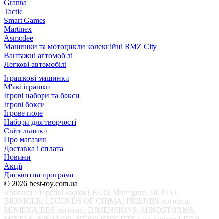
Granna
Tactic
Smart Games
Martinex
Asmodee
Машинки та мотоцикли колекційні RMZ City
Вантажні автомобілі
Легкові автомобілі
Іграшкові машинки
М'які іграшки
Ігрові набори та бокси
Ігрові бокси
Ігрове поле
Набори для творчості
Світильники
Про магазин
Доставка і оплата
Новини
Акції
Дисконтна програма
© 2026 best-toy.com.ua
Логотип і торгові марки LEGO, Minifigure, DUPLO,
BIONICLE, LEGENDS OF CHIMA, FRIENDS логотип,
MINIFIGURES логотип, DIMENSIONS, MINDSTORMS,
MIXELS, NINJAGO, NEXO KNIGHTS є власністю LEGO