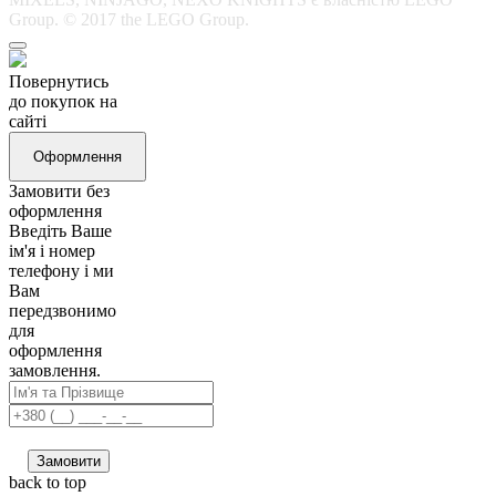
Group. © 2017 the LEGO Group.
Повернутись
до покупок на
сайті
Оформлення
Замовити без
оформлення
Введіть Ваше
ім'я і номер
телефону і ми
Вам
передзвонимо
для
оформлення
замовлення.
Замовити
back to top