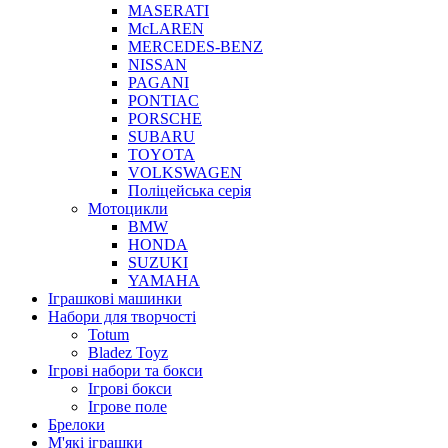
MASERATI
McLAREN
MERCEDES-BENZ
NISSAN
PAGANI
PONTIAC
PORSCHE
SUBARU
TOYOTA
VOLKSWAGEN
Поліцейська серія
Мотоцикли
BMW
HONDA
SUZUKI
YAMAHA
Іграшкові машинки
Набори для творчості
Totum
Bladez Toyz
Ігрові набори та бокси
Ігрові бокси
Ігрове поле
Брелоки
М'які іграшки