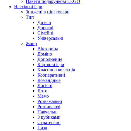
Пакети подарункові LEGO
Настільні ігри
Знижені в ціні товари
Тип
Дитячі
Дорослі
Сімейні
Універсальні
Жанр
Вікторина
Доміно
Дополнение
Карткові ігри
Класична колекція
Кооперативні
Командные
Логічні
Лото
Мемо
Розважальні
Розвиваючі
Навчальні
З кубиками
Стратегічні
Пазл