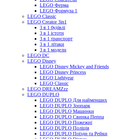
LEGO Ферма
LEGO Формула 1
LEGO Classic
LEGO Creator 3in1
3 в 1 будівлі
3 в 1 істоти
3 в 1 транспорт
3 в 1 літаки
3 в 1 модели
LEGO DC
LEGO Disney
LEGO Disney Mickey and Friends
LEGO Disney Princess
LEGO Lightyear
LEGO Classic
LEGO DREAMZzz
LEGO DUPLO
LEGO DUPLO Для найменших
LEGO DUPLO Зоопарк
LEGO DUPLO Машинки
LEGO DUPLO Свинка Пеппа
LEGO DUPLO Пожежні
LEGO DUPLO Поліція
LEGO DUPLO Поїзди та Рейки