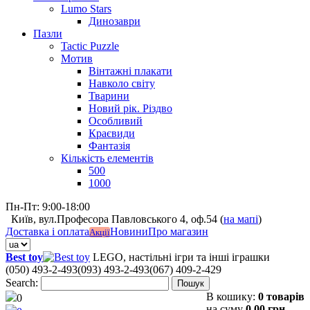
Lumo Stars
Динозаври
Пазли
Tactic Puzzle
Мотив
Вінтажні плакати
Навколо світу
Тварини
Новий рік. Різдво
Особливий
Краєвиди
Фантазія
Кількість елементів
500
1000
Пн-Пт: 9:00-18:00
Київ, вул.Професора Павловського 4, оф.54 (
на мапі
)
Доставка і оплата
Новини
Про магазин
Акції
Best toy
LEGO, настільні ігри та інші іграшки
(050) 493-2-493
(093) 493-2-493
(067) 409-2-429
Search:
Пошук
В кошику:
0 товарів
0
на суму
0,00 грн.