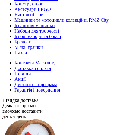
Конструктори
Аксесуари LEGO
Настільні ігри
Машинки та мотоцикли колекційні RMZ City
Іграшкові машинки
Набори для творчості
Ігрові набори та бокси
Брелоки
М'які іграшки
Пазли
Контакти Магазину
Доставка і оплата
Новини
Акції
Дисконтна програма
Гарантія і повернення
Швидка доставка
Деякі товари ми
зможемо доставити
день у день