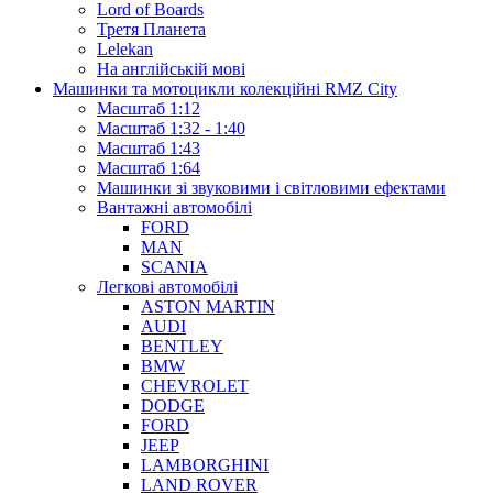
Lord of Boards
Третя Планета
Lelekan
На англійській мові
Машинки та мотоцикли колекційні RMZ City
Масштаб 1:12
Масштаб 1:32 - 1:40
Масштаб 1:43
Масштаб 1:64
Машинки зі звуковими і світловими ефектами
Вантажні автомобілі
FORD
MAN
SCANIA
Легкові автомобілі
ASTON MARTIN
AUDI
BENTLEY
BMW
CHEVROLET
DODGE
FORD
JEEP
LAMBORGHINI
LAND ROVER