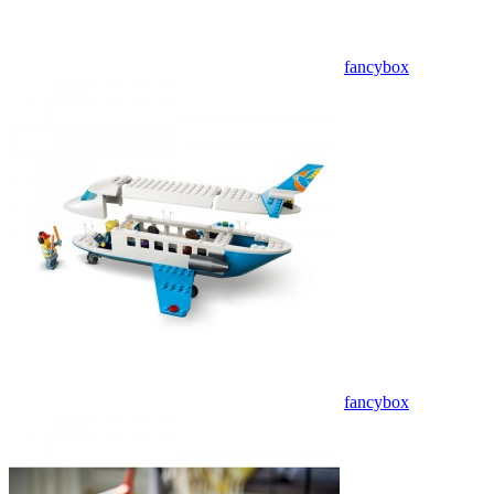
fancybox
fancybox