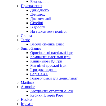
Економічні
Призначення
Для одного
Для двох
Для компанії
Сімейні
В дорогу
На відкритому повітрі
Granna
Tactic
Весела сімейка Еліас
Smart Games
Оригінальні настільні ігри
Компактні настільні ігри
Кишенькові IQ ігри
Магнітні дорожні ігри
Ігри для родини
Серія XXL
Головоломки для дошкільнят
Martinex
Asmodee
Абстрактні стратегії АЗУЛ
Кубики Історій Рорі
Hasbro
Ігромаг