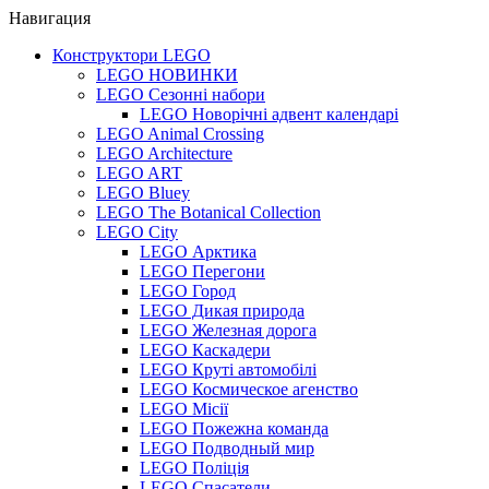
Навигация
Конструктори LEGO
LEGO НОВИНКИ
LEGO Сезонні набори
LEGO Новорічні адвент календарі
LEGO Animal Crossing
LEGO Architecture
LEGO ART
LEGO Bluey
LEGO The Botanical Collection
LEGO City
LEGO Арктика
LEGO Перегони
LEGO Город
LEGO Дикая природа
LEGO Железная дорога
LEGO Каскадери
LEGO Круті автомобілі
LEGO Космическое агенство
LEGO Місії
LEGO Пожежна команда
LEGO Подводный мир
LEGO Поліція
LEGO Спасатели