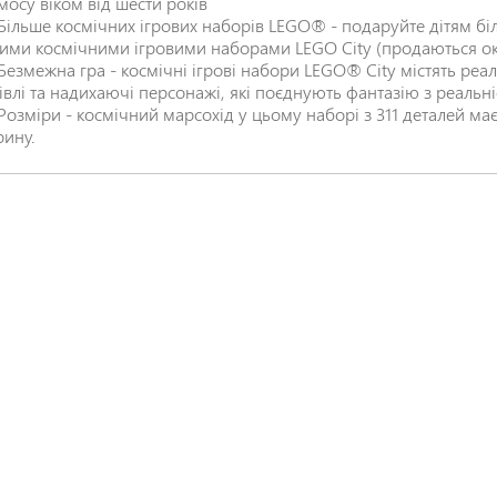
мосу віком від шести років
Більше космічних ігрових наборів LEGO® - подаруйте дітям біл
ими космічними ігровими наборами LEGO City (продаються о
Безмежна гра - космічні ігрові набори LEGO® City містять реал
івлі та надихаючі персонажі, які поєднують фантазію з реальн
Розміри - космічний марсохід у цьому наборі з 311 деталей має 
ину.