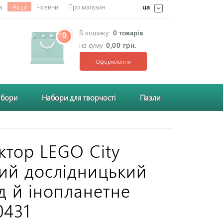
ua
а
Акції
Новини
Про магазин
В кошику:
0 товарів
0
на суму
0,00 грн.
Оформлення
абори
Набори для творчості
Пазли
ктор LEGO City
ий дослідницький
д й інопланетне
0431