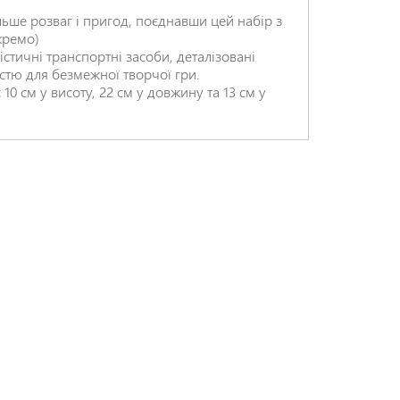
ьше розваг і пригод, поєднавши цей набір з
кремо)
істичні транспортні засоби, деталізовані
істю для безмежної творчої гри.
10 см у висоту, 22 см у довжину та 13 см у