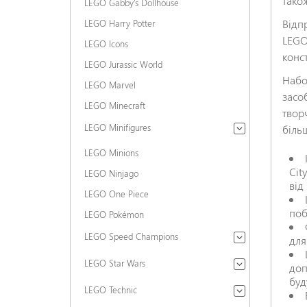
також
LEGO Gabby's Dollhouse
Відп
LEGO Harry Potter
LEGO
LEGO Icons
конс
LEGO Jurassic World
Набо
LEGO Marvel
засо
LEGO Minecraft
твор
LEGO Minifigures
біль
LEGO Minions
Cit
LEGO Ninjago
від
LEGO One Piece
поб
LEGO Pokémon
LEGO Speed Champions
для
LEGO Star Wars
доп
буд
LEGO Technic