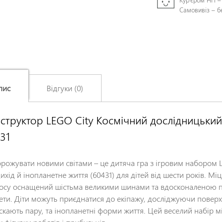
Самовивіз – 
пис
Відгуки (0)
структор LEGO City Космічний дослідницький
Залишіть відгук про цей товар першими
31
Ім'я
*
рожувати новими світами – це дитяча гра з ігровим набором
Заголовок відгуку
*
ихід й інопланетне життя (60431) для дітей від шести років. М
осу оснащений шістьма великими шинами та вдосконаленою під
ети. Діти можуть приєднатися до екіпажу, досліджуючи повер
Відгук
*
скають пару, та інопланетні форми життя. Цей веселий набір мі