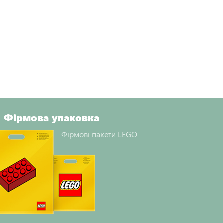
Фірмова упаковка
Фірмові пакети LEGO