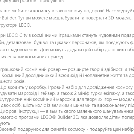
 фігурки роботів і прибульців.
равте любителя космосу в захоплюючу подорож! Насолоджуйт
 Builder. Тут ви можете масштабувати та повертати 3D-модель, в
труктори LEGO.
ри LEGO City з космічними іграшками стануть чудовими подару
би, деталізовані будівлі та цікавих персонажів, які поєднують
чого задоволення. Діти можуть додати цей набір до інших наб
ших епічних космічних пригод.
Іграшковий космічний ровер — розширте творчі здібності діт
y Космічний дослідницький всюдихід й інопланетне життя та до
 шести років.
Що входить у коробку. Ігровий набір для дослідження космосу
удувати марсохід і гейзер, а також 2 мініфігурки екіпажу, а так
Футуристичний космічний марсохід для творчих ігор — модель
 двох осіб, шість коліс із великими шинами та вдосконалену 
Цифрові інструкції — візьміть свого маленького шанувальника
омогою програми LEGO® Builder 3D, яка дозволяє дітям попер
ують
Веселий подарунок для фанатів космосу - подаруйте цей набі