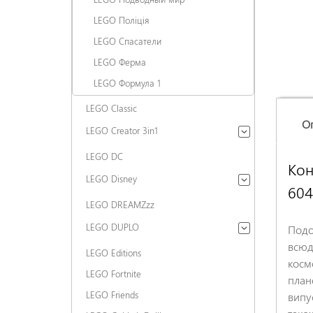
LEGO Поліція
LEGO Спасатели
LEGO Ферма
LEGO Формула 1
LEGO Classic
О
LEGO Creator 3in1
LEGO DC
Кон
LEGO Disney
604
LEGO DREAMZzz
LEGO DUPLO
Подо
всюд
LEGO Editions
косм
LEGO Fortnite
план
LEGO Friends
випу