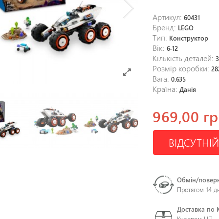
Артикул:
60431
Бренд:
LEGO
Тип:
Конструктор
Вік:
6-12
Кількість деталей:
3
Розмір коробки:
28
Вага:
0.635
Країна:
Данія
969,00 гр
ВІДСУТНІЙ
Обмін/повер
Протягом 14 д
Доставка по 
Кур'єром НП –