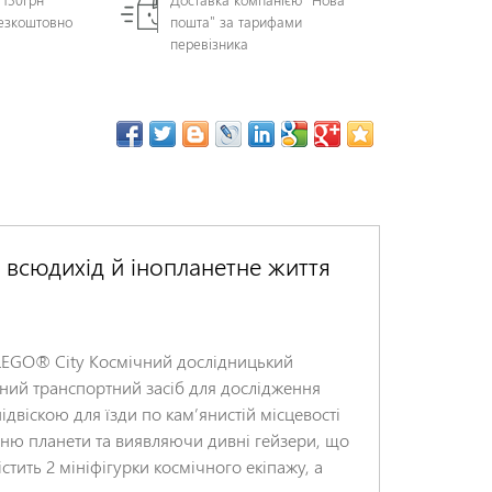
безкоштовно
пошта" за тарифами
перевізника
 всюдихід й інопланетне життя
 LEGO® City Космічний дослідницький
іцний транспортний засіб для дослідження
віскою для їзди по кам’янистій місцевості
хню планети та виявляючи дивні гейзери, що
стить 2 мініфігурки космічного екіпажу, а