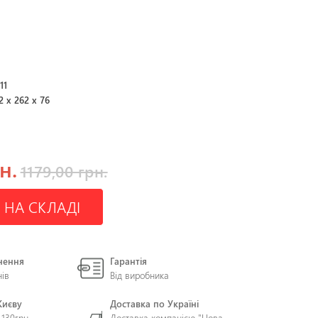
11
2 x 262 x 76
н.
1179,00 грн.
 НА СКЛАДІ
нення
Гарантія
нів
Від виробника
Києву
Доставка по Україні
 130грн
Доставка компанією "Нова