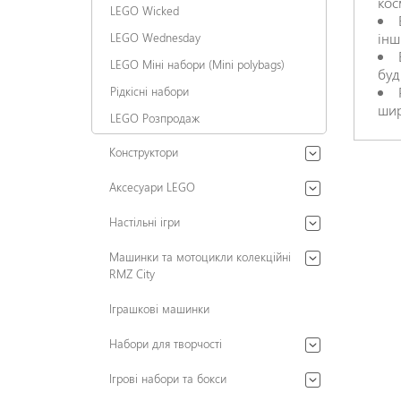
кос
LEGO Wicked
інш
LEGO Wednesday
LEGO Міні набори (Mini polybags)
буд
Рідкісні набори
шир
LEGO Розпродаж
Конструктори
Аксесуари LEGO
Настільні ігри
Машинки та мотоцикли колекційні
RMZ City
Іграшкові машинки
Набори для творчості
Ігрові набори та бокси