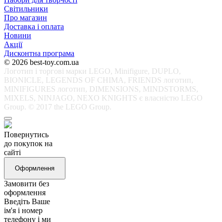
Світильники
Про магазин
Доставка і оплата
Новини
Акції
Дисконтна програма
© 2026 best-toy.com.ua
Логотип і торгові марки LEGO, Minifigure, DUPLO,
BIONICLE, LEGENDS OF CHIMA, FRIENDS логотип,
MINIFIGURES логотип, DIMENSIONS, MINDSTORMS,
MIXELS, NINJAGO, NEXO KNIGHTS є власністю LEGO
Group. © 2017 the LEGO Group.
Повернутись
до покупок на
сайті
Оформлення
Замовити без
оформлення
Введіть Ваше
ім'я і номер
телефону і ми