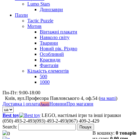
Lumo Stars
Динозаври
Пазли
Tactic Puzzle
Мотив
Вінтажні плакати
Навколо світу
Тварини
Новий рік. Різдво
Особливий
Краєвиди
Фантазія
Кількість елементів
500
1000
Пн-Пт: 9:00-18:00
Київ, вул.Професора Павловського 4, оф.54 (
на мапі
)
Доставка і оплата
Новини
Про магазин
Акції
Best toy
LEGO, настільні ігри та інші іграшки
(050) 493-2-493
(093) 493-2-493
(067) 409-2-429
Search:
Пошук
В кошику:
0 товарів
0
на суму
0,00 грн.