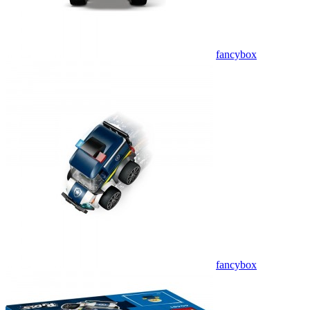
fancybox
fancybox