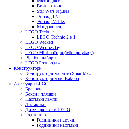
Microfighters
Война клонов
Star Wars Figures
Эпизод I-VI
Эпизод VII-IX
Мандалорец
LEGO Technic
LEGO Technic 2 в 1
LEGO Wicked
LEGO Wednesday
LEGO Міні набори (Mini polybags)
Рідкісні набори
LEGO Розпродаж
Конструктори
Конструктори магнітні SmartMax
Конструктори м'які Bakoba
Аксесуари LEGO
Брелоки
Бокси і пляшки
Настільні лампи
Ліхтарики
Дитячі рюкзаки LEGO
Годинники
Годинники наручні
Годинники настільні