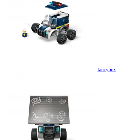
fancybox