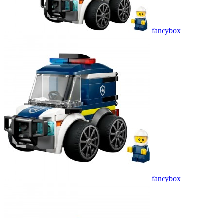
fancybox
fancybox