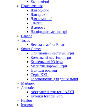
Економічні
Призначення
Для одного
Для двох
Для компанії
Сімейні
В дорогу
На відкритому повітрі
Granna
Tactic
Весела сімейка Еліас
Smart Games
Оригінальні настільні ігри
Компактні настільні ігри
Кишенькові IQ ігри
Магнітні дорожні ігри
Ігри для родини
Серія XXL
Головоломки для дошкільнят
Martinex
Asmodee
Абстрактні стратегії АЗУЛ
Кубики Історій Рорі
Hasbro
Ігромаг