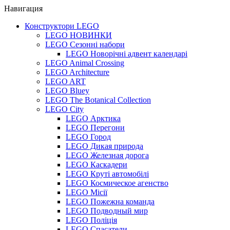
Навигация
Конструктори LEGO
LEGO НОВИНКИ
LEGO Сезонні набори
LEGO Новорічні адвент календарі
LEGO Animal Crossing
LEGO Architecture
LEGO ART
LEGO Bluey
LEGO The Botanical Collection
LEGO City
LEGO Арктика
LEGO Перегони
LEGO Город
LEGO Дикая природа
LEGO Железная дорога
LEGO Каскадери
LEGO Круті автомобілі
LEGO Космическое агенство
LEGO Місії
LEGO Пожежна команда
LEGO Подводный мир
LEGO Поліція
LEGO Спасатели