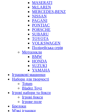
MASERATI
McLAREN
MERCEDES-BENZ
NISSAN
PAGANI
PONTIAC
PORSCHE
SUBARU
TOYOTA
VOLKSWAGEN
Поліцейська серія
Мотоцикли
BMW
HONDA
SUZUKI
YAMAHA
Іграшкові машинки
Набори для творчості
Totum
Bladez Toyz
Ігрові набори та бокси
Ігрові бокси
Ігрове поле
Брелоки
М'які іграшки