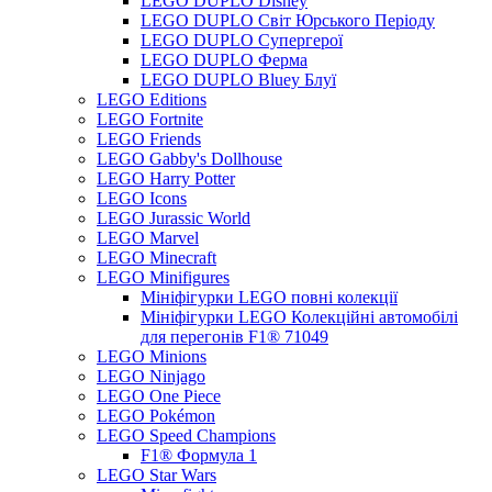
LEGO DUPLO Disney
LEGO DUPLO Світ Юрського Періоду
LEGO DUPLO Супергерої
LEGO DUPLO Ферма
LEGO DUPLO Bluey Блуї
LEGO Editions
LEGO Fortnite
LEGO Friends
LEGO Gabby's Dollhouse
LEGO Harry Potter
LEGO Icons
LEGO Jurassic World
LEGO Marvel
LEGO Minecraft
LEGO Minifigures
Мініфігурки LEGO повні колекції
Мініфігурки LEGO Колекційні автомобілі
для перегонів F1® 71049
LEGO Minions
LEGO Ninjago
LEGO One Piece
LEGO Pokémon
LEGO Speed Champions
F1® Формула 1
LEGO Star Wars