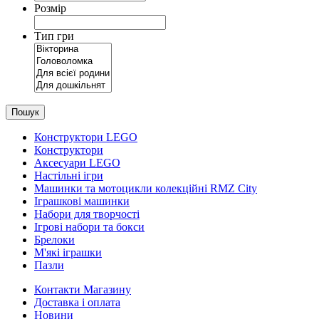
Розмір
Тип гри
Пошук
Конструктори LEGO
Конструктори
Аксесуари LEGO
Настільні ігри
Машинки та мотоцикли колекційні RMZ City
Іграшкові машинки
Набори для творчості
Ігрові набори та бокси
Брелоки
М'які іграшки
Пазли
Контакти Магазину
Доставка і оплата
Новини