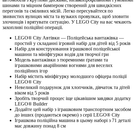
шинами та міцним бампером створений для швидкісних
перегонів та сміливих місій. Легко пересувайтеся по
звивистих вулицях міста та вузьких провулках, щоб зловити
злочинців і врятувати ситуацію. У LEGO City на вас чекають
захопливі поліційні операції.
LEGO® City Автівки — Поліцейська вантажівка —
простий у складанні ігровий набір для дітей від 5 років
Набір для конструювання іграшкової поліцейської
машини та мініфігурки водія для творчої гри
Модель вантажівки з тюремними ґратами та
іграшковими аварійними вогнями для веселих
поліційних ігор
Набір містить мініфігурку молодшого офіцера поліції
LEGO® City
Невеликий подарунок для хлопчиків, дівчаток та дітей
віком від 5 років
Зробіть творчий процес іще цікавішим завдяки додатку
LEGO® Builder
Додайте цей набір з іграшковим транспортним засобом
до інших (продаються окремо) з серії LEGO® City
Іграшкова поліційна машина в цьому наборі з 71 деталі
має довжину понад 8 см