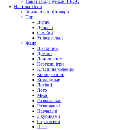
Пакети подарункові LEGO
Настільні ігри
Знижені в ціні товари
Тип
Дитячі
Дорослі
Сімейні
Універсальні
Жанр
Вікторина
Доміно
Дополнение
Карткові ігри
Класична колекція
Кооперативні
Командные
Логічні
Лото
Мемо
Розважальні
Розвиваючі
Навчальні
З кубиками
Стратегічні
Пазл