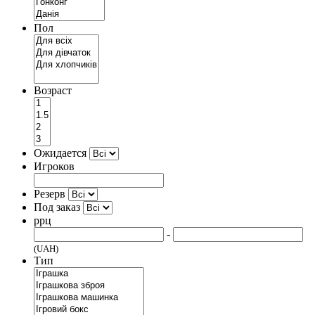
Пол
Возраст
Ожидается
Игроков
Резерв
Под заказ
ррц
-
(UAH)
Тип