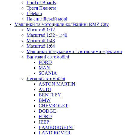
Lord of Boards
Третя Планета
Lelekan
На англійській мові
Машинки та мотоцикли колекційні RMZ City
Масштаб 1:12
Масштаб 1:32 - 1:40
Масштаб 1:43
Масштаб 1:64
Машинки зі звуковими і світловими ефектами
Вантажні автомобілі
FORD
MAN
SCANIA
Легкові автомобілі
ASTON MARTIN
AUDI
BENTLEY
BMW
CHEVROLET
DODGE
FORD
JEEP
LAMBORGHINI
LAND ROVER