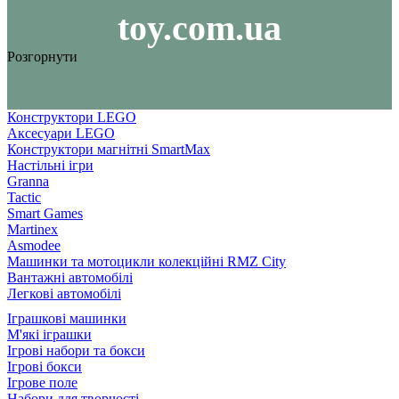
toy.com.ua
Розгорнути
Конструктори LEGO
Аксесуари LEGO
Конструктори магнітні SmartMax
Настільні ігри
Granna
Tactic
Smart Games
Martinex
Asmodee
Машинки та мотоцикли колекційні RMZ City
Вантажні автомобілі
Легкові автомобілі
Іграшкові машинки
М'які іграшки
Ігрові набори та бокси
Ігрові бокси
Ігрове поле
Набори для творчості