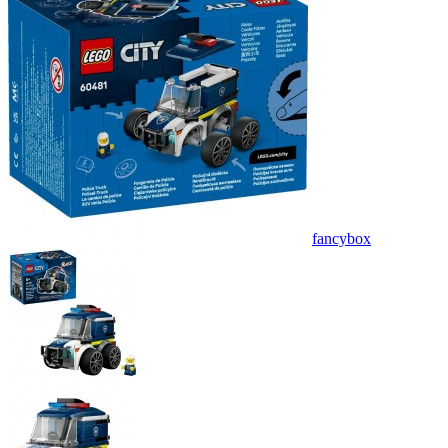
fancybox