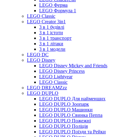
LEGO Ферма
LEGO Формула 1
LEGO Classic
LEGO Creator 3in1
3 в 1 будівлі
3 в 1 істоти
3 в 1 транспорт
3 в 1 літаки
3 в 1 модели
LEGO DC
LEGO Disney
LEGO Disney Mickey and Friends
LEGO Disney Princess
LEGO Lightyear
LEGO Classic
LEGO DREAMZzz
LEGO DUPLO
LEGO DUPLO Для найменших
LEGO DUPLO Зоопарк
LEGO DUPLO Машинки
LEGO DUPLO Свинка Пеппа
LEGO DUPLO Пожежні
LEGO DUPLO Поліція
LEGO DUPLO Поїзди та Рейки