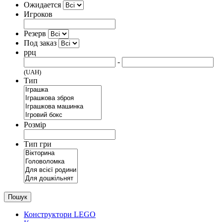
Ожидается
Игроков
Резерв
Под заказ
ррц
-
(UAH)
Тип
Розмір
Тип гри
Пошук
Конструктори LEGO