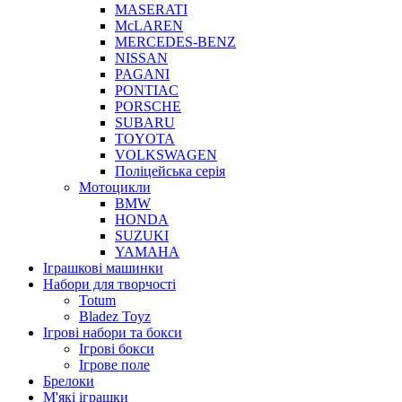
MASERATI
McLAREN
MERCEDES-BENZ
NISSAN
PAGANI
PONTIAC
PORSCHE
SUBARU
TOYOTA
VOLKSWAGEN
Поліцейська серія
Мотоцикли
BMW
HONDA
SUZUKI
YAMAHA
Іграшкові машинки
Набори для творчості
Totum
Bladez Toyz
Ігрові набори та бокси
Ігрові бокси
Ігрове поле
Брелоки
М'які іграшки