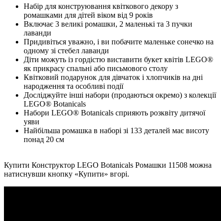
Набір для конструювання квіткового декору з
ромашками для дітей віком від 9 років
Включає 3 великі ромашки, 2 маленькі та 3 пучки
лаванди
Придивіться уважно, і ви побачите маленьке сонечко на
одному зі стебел лаванди
Діти можуть із гордістю виставити букет квітів LEGO®
як прикрасу спальні або письмового столу
Квітковий подарунок для дівчаток і хлопчиків на дні
народження та особливі події
Досліджуйте інші набори (продаються окремо) з колекції
LEGO® Botanicals
Набори LEGO® Botanicals сприяють розквіту дитячої
уяви
Найбільша ромашка в наборі зі 133 деталей має висоту
понад 20 см
Купити Конструктор LEGO Botanicals Ромашки 11508 можна
натиснувши кнопку «Купити» вгорі.