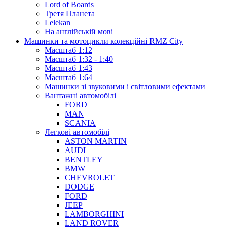
Lord of Boards
Третя Планета
Lelekan
На англійській мові
Машинки та мотоцикли колекційні RMZ City
Масштаб 1:12
Масштаб 1:32 - 1:40
Масштаб 1:43
Масштаб 1:64
Машинки зі звуковими і світловими ефектами
Вантажні автомобілі
FORD
MAN
SCANIA
Легкові автомобілі
ASTON MARTIN
AUDI
BENTLEY
BMW
CHEVROLET
DODGE
FORD
JEEP
LAMBORGHINI
LAND ROVER