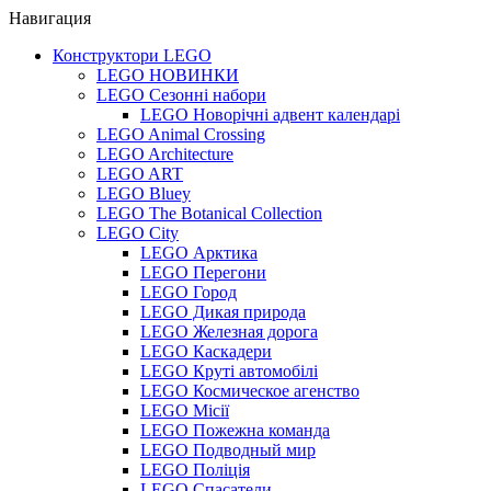
Навигация
Конструктори LEGO
LEGO НОВИНКИ
LEGO Сезонні набори
LEGO Новорічні адвент календарі
LEGO Animal Crossing
LEGO Architecture
LEGO ART
LEGO Bluey
LEGO The Botanical Collection
LEGO City
LEGO Арктика
LEGO Перегони
LEGO Город
LEGO Дикая природа
LEGO Железная дорога
LEGO Каскадери
LEGO Круті автомобілі
LEGO Космическое агенство
LEGO Місії
LEGO Пожежна команда
LEGO Подводный мир
LEGO Поліція
LEGO Спасатели