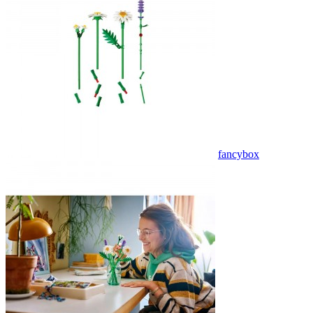
fancybox