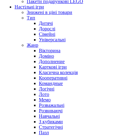
Пакети подарункові LEGO
Настільні ігри
Знижені в ціні товари
Тип
Дитячі
Дорослі
Сімейні
Універсальні
Жанр
Вікторина
Доміно
Дополнение
Карткові ігри
Класична колекція
Кооперативні
Командные
Логічні
Лото
Мемо
Розважальні
Розвиваючі
Навчальні
З кубиками
Стратегічні
Пазл