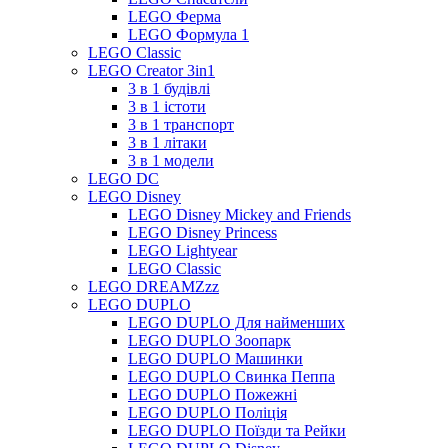
LEGO Ферма
LEGO Формула 1
LEGO Classic
LEGO Creator 3in1
3 в 1 будівлі
3 в 1 істоти
3 в 1 транспорт
3 в 1 літаки
3 в 1 модели
LEGO DC
LEGO Disney
LEGO Disney Mickey and Friends
LEGO Disney Princess
LEGO Lightyear
LEGO Classic
LEGO DREAMZzz
LEGO DUPLO
LEGO DUPLO Для найменших
LEGO DUPLO Зоопарк
LEGO DUPLO Машинки
LEGO DUPLO Свинка Пеппа
LEGO DUPLO Пожежні
LEGO DUPLO Поліція
LEGO DUPLO Поїзди та Рейки