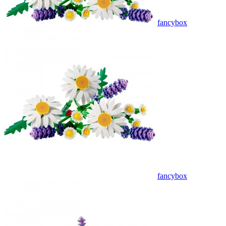
fancybox
fancybox