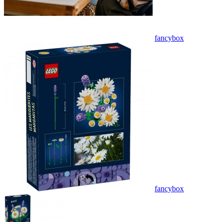
fancybox
fancybox