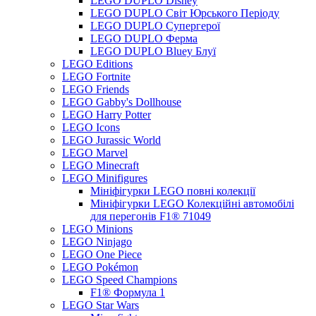
LEGO DUPLO Disney
LEGO DUPLO Світ Юрського Періоду
LEGO DUPLO Супергерої
LEGO DUPLO Ферма
LEGO DUPLO Bluey Блуї
LEGO Editions
LEGO Fortnite
LEGO Friends
LEGO Gabby's Dollhouse
LEGO Harry Potter
LEGO Icons
LEGO Jurassic World
LEGO Marvel
LEGO Minecraft
LEGO Minifigures
Мініфігурки LEGO повні колекції
Мініфігурки LEGO Колекційні автомобілі
для перегонів F1® 71049
LEGO Minions
LEGO Ninjago
LEGO One Piece
LEGO Pokémon
LEGO Speed Champions
F1® Формула 1
LEGO Star Wars