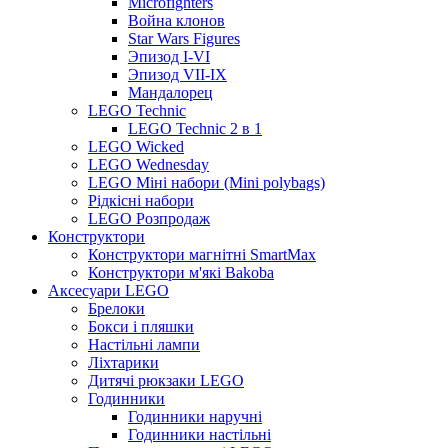
Microfighters
Война клонов
Star Wars Figures
Эпизод I-VI
Эпизод VII-IX
Мандалорец
LEGO Technic
LEGO Technic 2 в 1
LEGO Wicked
LEGO Wednesday
LEGO Міні набори (Mini polybags)
Рідкісні набори
LEGO Розпродаж
Конструктори
Конструктори магнітні SmartMax
Конструктори м'які Bakoba
Аксесуари LEGO
Брелоки
Бокси і пляшки
Настільні лампи
Ліхтарики
Дитячі рюкзаки LEGO
Годинники
Годинники наручні
Годинники настільні