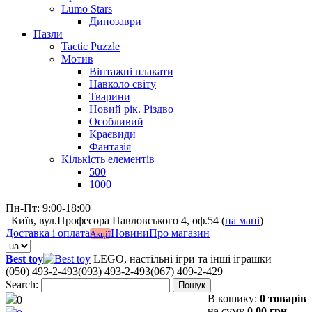
Lumo Stars
Динозаври
Пазли
Tactic Puzzle
Мотив
Вінтажні плакати
Навколо світу
Тварини
Новий рік. Різдво
Особливий
Краєвиди
Фантазія
Кількість елементів
500
1000
Пн-Пт: 9:00-18:00
Київ, вул.Професора Павловського 4, оф.54 (
на мапі
)
Доставка і оплата
Новини
Про магазин
Акції
Best toy
LEGO, настільні ігри та інші іграшки
(050) 493-2-493
(093) 493-2-493
(067) 409-2-429
Search:
Пошук
В кошику:
0 товарів
0
на суму
0,00 грн.