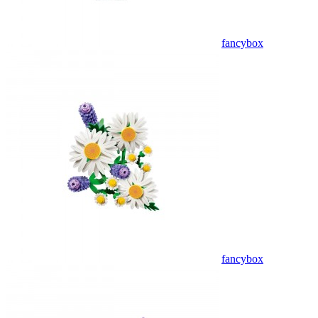
fancybox
fancybox