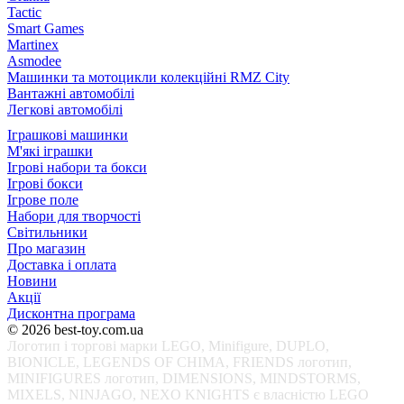
Tactic
Smart Games
Martinex
Asmodee
Машинки та мотоцикли колекційні RMZ City
Вантажні автомобілі
Легкові автомобілі
Іграшкові машинки
М'які іграшки
Ігрові набори та бокси
Ігрові бокси
Ігрове поле
Набори для творчості
Світильники
Про магазин
Доставка і оплата
Новини
Акції
Дисконтна програма
© 2026 best-toy.com.ua
Логотип і торгові марки LEGO, Minifigure, DUPLO,
BIONICLE, LEGENDS OF CHIMA, FRIENDS логотип,
MINIFIGURES логотип, DIMENSIONS, MINDSTORMS,
MIXELS, NINJAGO, NEXO KNIGHTS є власністю LEGO