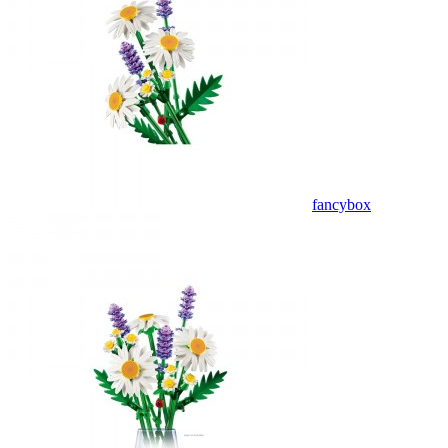
fancybox