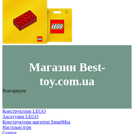
Maгазин Best-
toy.com.ua
Розгорнути
Конструктори LEGO
Аксесуари LEGO
Конструктори магнітні SmartMax
Настільні ігри
Granna