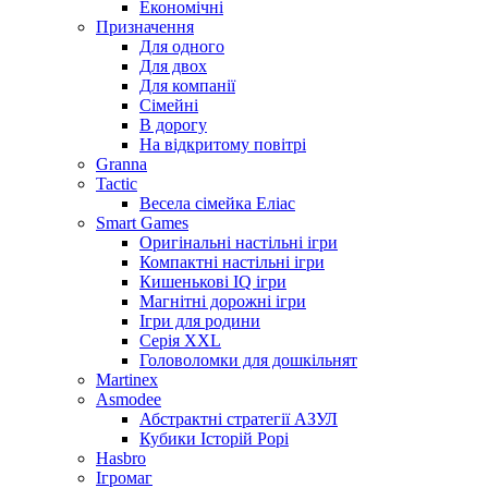
Економічні
Призначення
Для одного
Для двох
Для компанії
Сімейні
В дорогу
На відкритому повітрі
Granna
Tactic
Весела сімейка Еліас
Smart Games
Оригінальні настільні ігри
Компактні настільні ігри
Кишенькові IQ ігри
Магнітні дорожні ігри
Ігри для родини
Серія XXL
Головоломки для дошкільнят
Martinex
Asmodee
Абстрактні стратегії АЗУЛ
Кубики Історій Рорі
Hasbro
Ігромаг