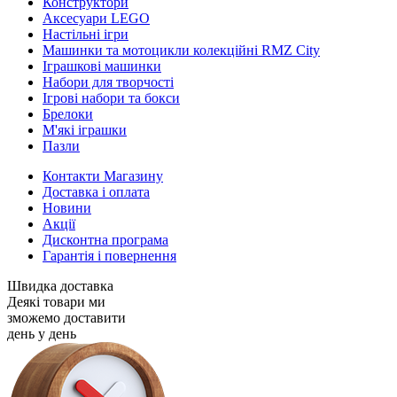
Конструктори
Аксесуари LEGO
Настільні ігри
Машинки та мотоцикли колекційні RMZ City
Іграшкові машинки
Набори для творчості
Ігрові набори та бокси
Брелоки
М'які іграшки
Пазли
Контакти Магазину
Доставка і оплата
Новини
Акції
Дисконтна програма
Гарантія і повернення
Швидка доставка
Деякі товари ми
зможемо доставити
день у день