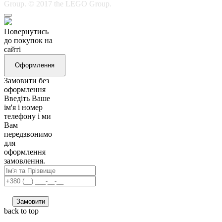
Group. © 2017 the LEGO Group.
Повернутись
до покупок на
сайті
Оформлення
Замовити без
оформлення
Введіть Ваше
ім'я і номер
телефону і ми
Вам
передзвонимо
для
оформлення
замовлення.
Замовити
back to top