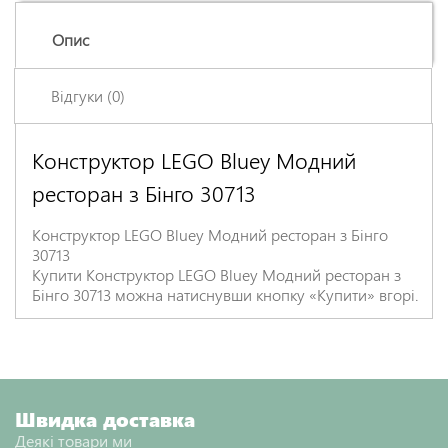
Опис
Відгуки (0)
Конструктор LEGO Bluey Модний
Залишіть відгук про цей товар першими
ресторан з Бінго 30713
Ім'я
*
Конструктор LEGO Bluey Модний ресторан з Бінго
30713
Заголовок відгуку
*
Купити Конструктор LEGO Bluey Модний ресторан з
Бінго 30713 можна натиснувши кнопку «Купити» вгорі.
Відгук
*
Швидка доставка
Деякі товари ми