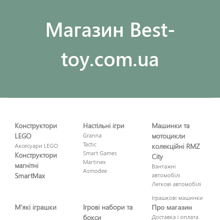
Maгазин Best-
toy.com.ua
Конструктори
Настільні ігри
Машинки та
LEGO
Granna
мотоцикли
Tactic
Аксесуари LEGO
колекційні RMZ
Smart Games
Конструктори
City
Martinex
магнітні
Вантажні
Asmodee
SmartMax
автомобілі
Легкові автомобілі
Іграшкові машинки
М'які іграшки
Ігрові набори та
Про магазин
бокси
Доставка і оплата