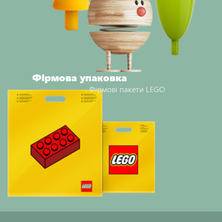
Фірмова упаковка
Фірмові пакети LEGO