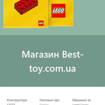
Maгазин Best-
toy.com.ua
Конструктори
Настільні ігри
Машинки та
LEGO
Granna
мотоцикли