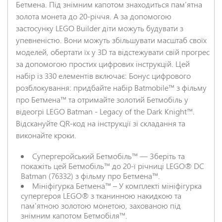
Бетмена. Під знімним капотом знаходиться пам'ятна
золота монета до 20-річчя. А за допомогою
НАДІСЛАТИ ВІДГУК
застосунку LEGO Builder діти можуть будувати з
упевненістю. Вони можуть збільшувати масштаб своїх
моделей, обертати їх у 3D та відстежувати свій прогрес
за допомогою простих цифрових інструкцій. Цей
набір із 330 елементів включає: Бонус цифрового
розблокування: придбайте набір Batmobile™ з фільму
про Бетмена™ та отримайте золотий Бетмобіль у
відеогрі LEGO Batman - Legacy of the Dark Knight™.
Відскануйте QR-код на інструкції зі складання та
виконайте кроки.
Супергеройський Бетмобіль™ — Зберіть та
покажіть цей Бетмобіль™ до 20-ї річниці LEGO® DC
Batman (76332) з фільму про Бетмена™.
Мініфігурка Бетмена™ – У комплекті мініфігурка
супергероя LEGO® з тканинною накидкою та
пам'ятною золотою монетою, захованою під
знімним капотом Бетмобіля™.