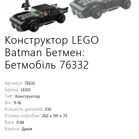
Конструктор LEGO
Batman Бетмен:
Бетмобіль 76332
Артикул:
76332
Бренд:
LEGO
Тип:
Конструктор
Вік:
9-16
Кількість деталей:
330
Розмір коробки:
262 x 191 x 72
Вага:
0.44
Країна:
Данія