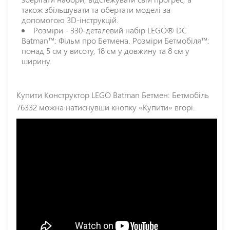
також збільшувати та обертати моделі за
допомогою 3D-інструкцій.
Розміри - 330-деталевий набір LEGO® DC
Batman™: Фільм про Бетмена. Розміри Бетмобіля™:
понад 5 см у висоту, 18 см у довжину та 8 см у
ширину.
Купити Конструктор LEGO Batman Бетмен: Бетмобіль
76332 можна натиснувши кнопку «Купити» вгорі.