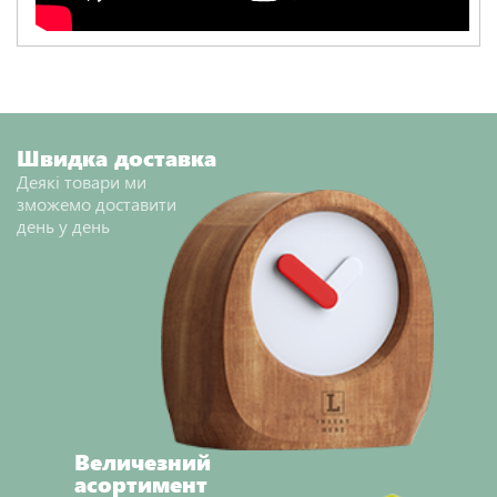
Швидка доставка
Деякі товари ми
зможемо доставити
день у день
Величезний
асортимент