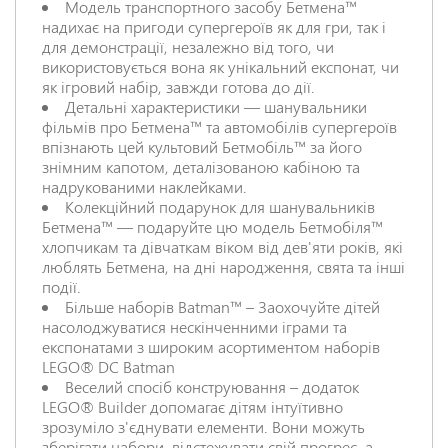
Модель транспортного засобу Бетмена™
надихає на пригоди супергероїв як для гри, так і
для демонстрації, незалежно від того, чи
використовується вона як унікальний експонат, чи
як ігровий набір, завжди готова до дії.
Детальні характеристики — шанувальники
фільмів про Бетмена™ та автомобілів супергероїв
впізнають цей культовий Бетмобіль™ за його
знімним капотом, деталізованою кабіною та
надрукованими наклейками.
Колекційний подарунок для шанувальників
Бетмена™ — подаруйте цю модель Бетмобіля™
хлопчикам та дівчаткам віком від дев'яти років, які
люблять Бетмена, на дні народження, свята та інші
події.
Більше наборів Batman™ – Заохочуйте дітей
насолоджуватися нескінченними іграми та
експонатами з широким асортиментом наборів
LEGO® DC Batman
Веселий спосіб конструювання – додаток
LEGO® Builder допомагає дітям інтуїтивно
зрозуміло з'єднувати елементи. Вони можуть
зберігати набори, відстежувати свій прогрес, а