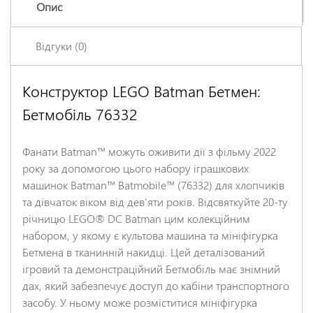
Опис
Відгуки (0)
Конструктор LEGO Batman Бетмен:
Залишіть відгук про цей товар першими
Бетмобіль 76332
Ім'я
*
Фанати Batman™ можуть оживити дії з фільму 2022
Заголовок відгуку
*
року за допомогою цього набору іграшкових
машинок Batman™ Batmobile™ (76332) для хлопчиків
та дівчаток віком від дев'яти років. Відсвяткуйте 20-ту
Відгук
*
річницю LEGO® DC Batman цим колекційним
набором, у якому є культова машина та мініфігурка
Бетмена в тканинній накидці. Цей деталізований
ігровий та демонстраційний Бетмобіль має знімний
дах, який забезпечує доступ до кабіни транспортного
засобу. У ньому може розміститися мініфігурка