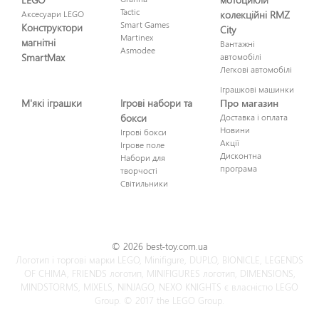
Tactic
Аксесуари LEGO
колекційні RMZ
Smart Games
Конструктори
City
Martinex
магнітні
Вантажні
Asmodee
SmartMax
автомобілі
Легкові автомобілі
Іграшкові машинки
М'які іграшки
Ігрові набори та
Про магазин
бокси
Доставка і оплата
Новини
Ігрові бокси
Акції
Ігрове поле
Дисконтна
Набори для
програма
творчості
Світильники
© 2026 best-toy.com.ua
Логотип і торгові марки LEGO, Minifigure, DUPLO, BIONICLE, LEGENDS
OF CHIMA, FRIENDS логотип, MINIFIGURES логотип, DIMENSIONS,
MINDSTORMS, MIXELS, NINJAGO, NEXO KNIGHTS є власністю LEGO
Group. © 2017 the LEGO Group.