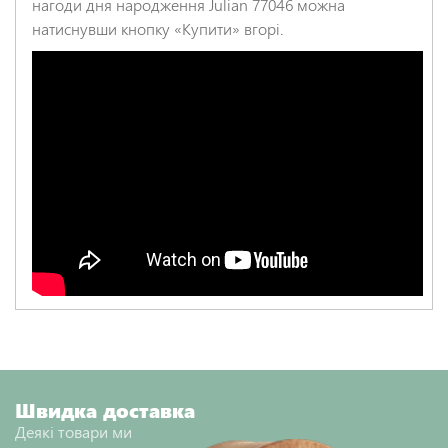
нагоди дня народження Julian 77046 можна
натиснувши кнопку «Купити» вгорі.
Швидка доставка
Деякі товари ми