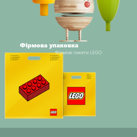
Фірмова упаковка
Фірмові пакети LEGO