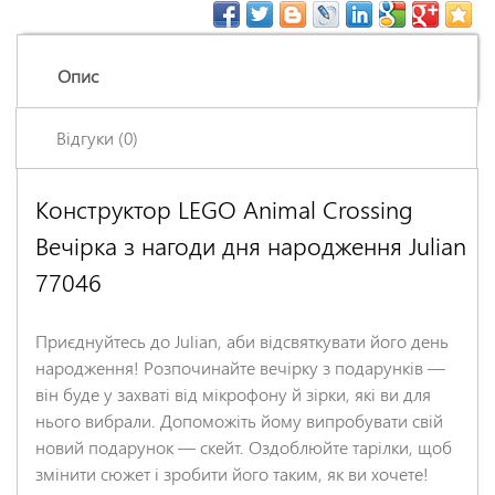
Опис
Відгуки (0)
Конструктор LEGO Animal Crossing
Залишіть відгук про цей товар першими
Вечірка з нагоди дня народження Julian
Ім'я
*
77046
Заголовок відгуку
*
Приєднуйтесь до Julian, аби відсвяткувати його день
народження! Розпочинайте вечірку з подарунків —
він буде у захваті від мікрофону й зірки, які ви для
Відгук
*
нього вибрали. Допоможіть йому випробувати свій
новий подарунок — скейт. Оздоблюйте тарілки, щоб
змінити сюжет і зробити його таким, як ви хочете!