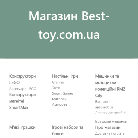
Maгазин Best-
toy.com.ua
Конструктори
Настільні ігри
Машинки та
LEGO
Granna
мотоцикли
Tactic
Аксесуари LEGO
колекційні RMZ
Smart Games
Конструктори
City
Martinex
магнітні
Вантажні
Asmodee
SmartMax
автомобілі
Легкові автомобілі
Іграшкові машинки
М'які іграшки
Ігрові набори та
Про магазин
бокси
Доставка і оплата