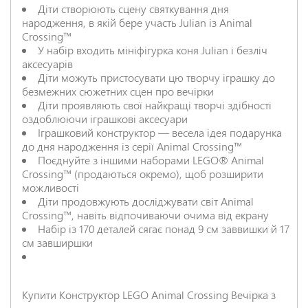
Діти створюють сцену святкування дня
народження, в якій бере участь Julian із Animal
Crossing™
У набір входить мініфігурка коня Julian і безліч
аксесуарів
НАДІСЛАТИ ВІДГУК
Діти можуть пристосувати цю творчу іграшку до
безмежних сюжетних сцен про вечірки
Діти проявляють свої найкращі творчі здібності
оздоблюючи іграшкові аксесуари
Іграшковий конструктор — весела ідея подарунка
до дня народження із серії Animal Crossing™
Поєднуйте з іншими наборами LEGO® Animal
Crossing™ (продаються окремо), щоб розширити
можливості
Діти продовжують досліджувати світ Animal
Crossing™, навіть відпочиваючи очима від екрану
Набір із 170 деталей сягає понад 9 см заввишки й 17
см завширшки
Купити Конструктор LEGO Animal Crossing Вечірка з