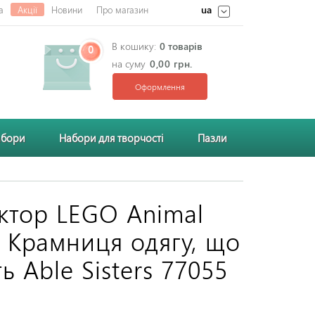
ua
а
Акції
Новини
Про магазин
В кошику:
0 товарів
0
на суму
0,00 грн.
Оформлення
абори
Набори для творчості
Пазли
ктор LEGO Animal
g Крамниця одягу, що
ь Able Sisters 77055