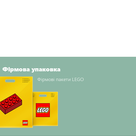
Фірмова упаковка
Фірмові пакети LEGO