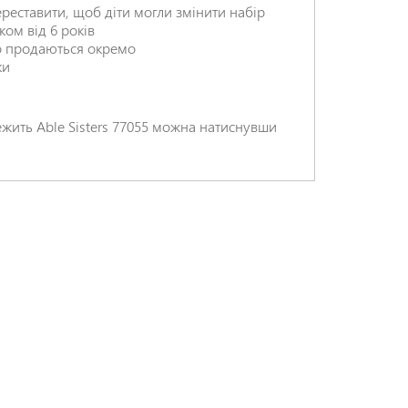
реставити, щоб діти могли змінити набір
ком від 6 років
о продаються окремо
ки
НАДІСЛАТИ ВІДГУК
жить Able Sisters 77055 можна натиснувши