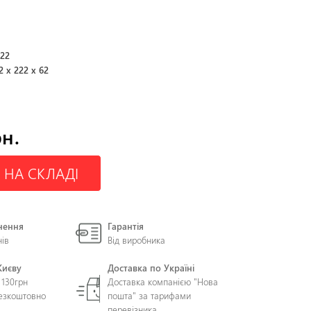
322
2 x 222 x 62
рн.
 НА СКЛАДІ
нення
Гарантія
нів
Від виробника
Києву
Доставка по Україні
 130грн
Доставка компанією "Нова
безкоштовно
пошта" за тарифами
перевізника