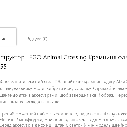
пис
Відгуки (0)
структор LEGO Animal Crossing Крамниця одяг
Залишіть відгук про цей товар першими
55
Ім'я
*
ібно змінити власний стиль? Завітайте до крамниці одягу Able
Заголовок відгуку
*
a, шанувальнику моди, вибрати нову сорочку. Отримайте реком
шайте до ятки з аксесуарами, щоб завершити свій образ. Перес
ниці щодня виглядала інакше!
Відгук
*
Ігровий сюжетний набір із крамницею, надихає на цікаву сюже
Містить 2 мініфігурки, майстерню, вішак для одягу й ятку з ак
Серед аксесуарів є ножиці, штани, светри й мінімодель швейн