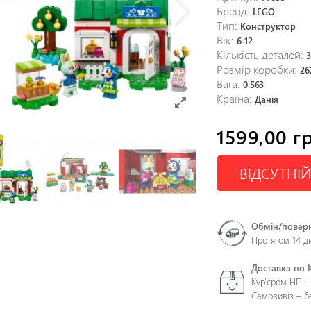
Бренд:
LEGO
Тип:
Конструктор
Вік:
6-12
Кількість деталей:
Розмір коробки:
26
Вага:
0.563
Країна:
Данія
1599,00 г
ВІДСУТНІЙ
Обмін/повер
Протягом 14 д
Доставка по 
Кур'єром НП –
Самовивіз – 