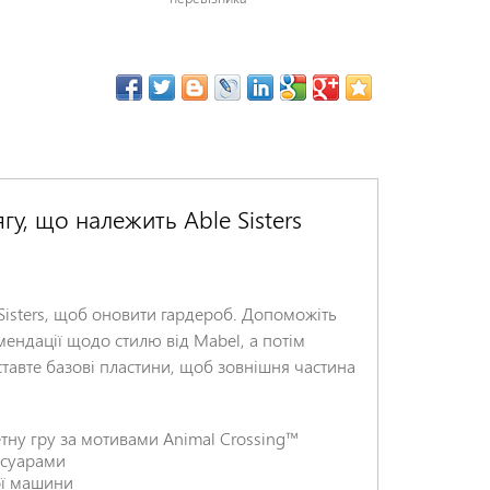
у, що належить Able Sisters
 Sisters, щоб оновити гардероб. Допоможіть
ендації щодо стилю від Mabel, а потім
тавте базові пластини, щоб зовнішня частина
тну гру за мотивами Animal Crossing™
сесуарами
ої машини