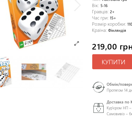
Вік:
5-16
Гравців:
2+
Час гри:
15+
Розмір коробки:
11
Країна:
Фінляндія
219,00 грн
КУПИТИ
Обмін/повер
Протягом 14 д
Доставка по 
Кур'єром НП –
Самовивіз – 