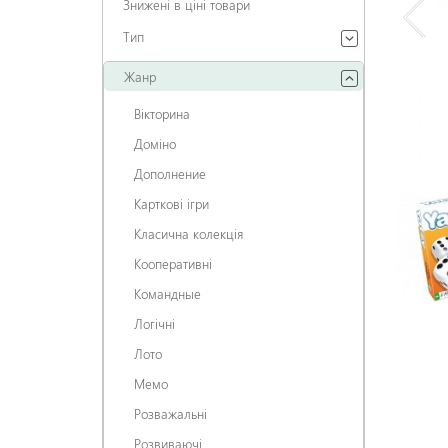
Знижені в ціні товари
Тип
Жанр
Вікторина
Доміно
Дополнение
Карткові ігри
Класична колекція
Кооперативні
Командные
Логічні
Лото
Мемо
Розважальні
Розвиваючі