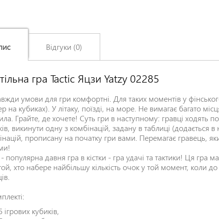
пис
Відгуки (0)
тільна гра Tactic Яцзи Yatzy 02285
Залишіть відгук про цей товар першими
Ім'я
*
авжди умови для гри комфортні. Для таких моментів у фінського
р на кубиках). У літаку, поїзді, на море. Не вимагає багато місця
ла. Грайте, де хочете! Суть гри в наступному: гравці ходять по ч
ів, викинути одну з комбінацій, задану в таблиці (додається в 
Заголовок відгуку
*
інацій, прописану на початку гри вами. Перемагає гравець, яки
ми!
- популярна давня гра в кістки - гра удачі та тактики! Ця гра 
той, хто набере найбільшу кількість очок у той момент, коли д
Відгук
*
ів.
мплекті:
5 ігрових кубиків,