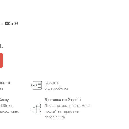
0 x 180 x 36
.
нення
Гарантія
нів
Від виробника
Києву
Доставка по Україні
 130грн.
Доставка компанією "Нова
безкоштовно
пошта" за тарифами
перевізника