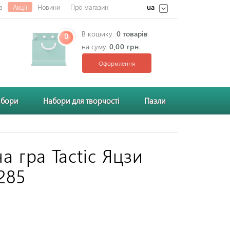
ua
а
Акції
Новини
Про магазин
В кошику:
0 товарів
0
на суму
0,00 грн.
Оформлення
абори
Набори для творчості
Пазли
а гра Tactic Яцзи
285