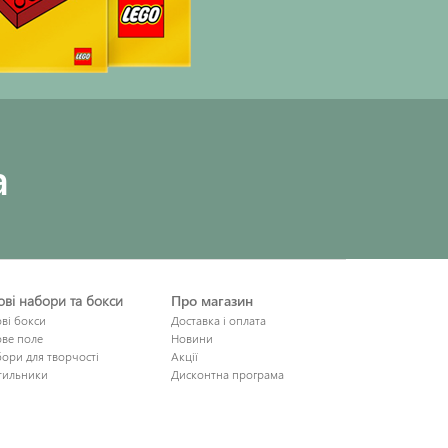
a
рові набори та бокси
Про магазин
ові бокси
Доставка і оплата
ове поле
Новини
ори для творчості
Акції
тильники
Дисконтна програма