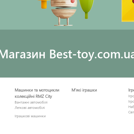
Maгазин Best-toy.com.u
Машинки та мотоцикли
М'які іграшки
Іг
колекційні RMZ City
Ігр
Ігр
Вантажні автомобілі
Наб
Легкові автомобілі
Сві
Іграшкові машинки