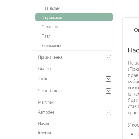
Навчальні
З кубиками
Стратегічні
О
Пазл
Економічні
Нас
Призначення
Не з
(Поке
Granna
прави
Tactic
кубик
комб
Smart Games
із на
Яцзи 
Martinex
стає 
гравц
Asmodee
Hasbro
У ко
Ігромаг