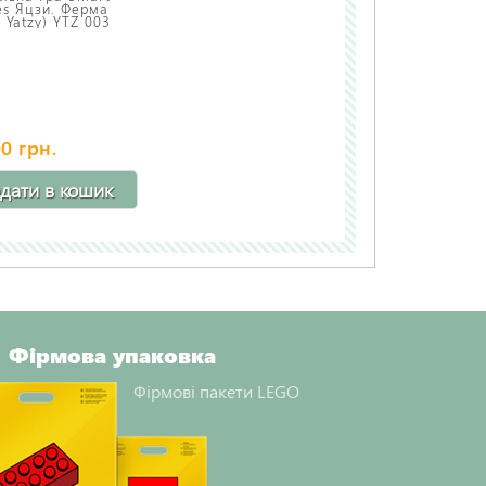
s Яцзи. Ферма
 Yatzy) YTZ 003
0 грн.
дати в кошик
Фірмова упаковка
Фірмові пакети LEGO