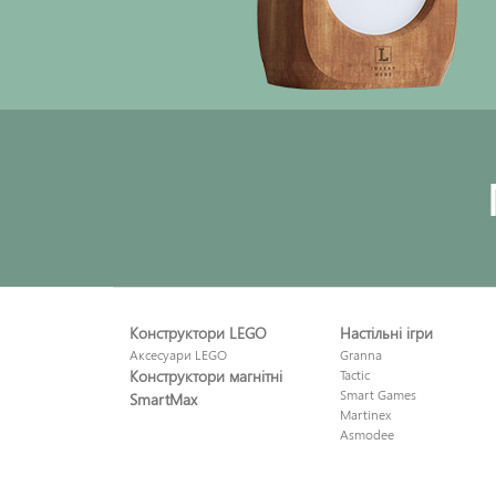
Конструктори LEGO
Настільні ігри
Аксесуари LEGO
Granna
Конструктори магнітні
Tactic
Smart Games
SmartMax
Martinex
Asmodee