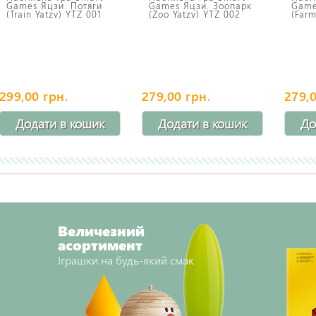
Games Яцзи. Потяги
Games Яцзи. Зоопарк
Game
(Train Yatzy) YTZ 001
(Zoo Yatzy) YTZ 002
(Farm
299,00 грн.
279,00 грн.
279,0
Додати в кошик
Додати в кошик
До
Величезний
асортимент
Іграшки на будь-який смак