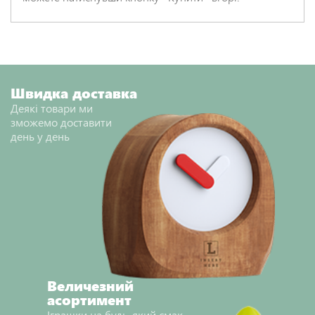
Швидка доставка
Деякі товари ми
зможемо доставити
день у день
Величезний
асортимент
Іграшки на будь-який смак