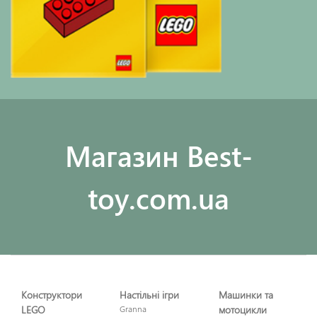
Maгазин Best-
toy.com.ua
Конструктори
Настільні ігри
Машинки та
LEGO
Granna
мотоцикли