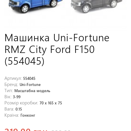
Машинка Uni-Fortune
RMZ City Ford F150
(554045)
Артикул:
554045
Бренд:
Uni-Fortune
Тип:
Масштабна модель
Вік:
3-99
Розмір коробки:
70 х 165 х 75
Вага:
0.15
Країна:
Гонконг