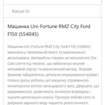
Відгуки (0)
Машинка Uni-Fortune RMZ City Ford
Залишіть відгук про цей товар першими
F150 (554045)
Ім'я
*
Машинка Uni-Fortune RMZ City Ford F150 (554045)
Заголовок відгуку
*
виконана у преміальній якості та максимально
деталізована. Автомобіль створен за технологією Die-
Cast (лиття під тиском), що забезпечує міцний
Відгук
*
металевий корпус та реалістичний вигляд. Яскраве
фірмове забарвлення, детальне опрацювання кузова і
стильні диски роблять цю машинку справжньою
мініатюрною копією легендарного авто. Дверцята, що
відкриваються, дозволяють заглянути всередину і
оцінити деталізацію салону. Прозоре лобове скло та
дзеркала заднього виду надають реалістичності.