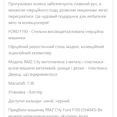
Прогумовані колеса забезпечують плавний рух, а
НАДІСЛАТИ ВІДГУК
механізм інерційного ходу дозволяє машинкам легко
пересуватися. Це чудовий подарунок для любителів
авто та колекціонерів!
FORD F150 - Стильна високодеталізована інерційна
машинка.
Офіційний реалістичний стиль моделі, колекційний
ліцензійний екземпляр.
Модель RMZ City виготовлена з металу і пластмаси :
кузов машини металевий, днище і деталі - пластмаса.
Дверці, що відкриваються.
Масштаб: 1:36
Упаковка - блістер.
Доступні кольори: синій, чорний.
Придбати машинку RMZ City Ford F150 (554045) Ви
можете натиснувши кнопку «Купити» вгорі.