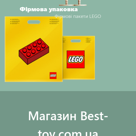
Фірмова упаковка
Фірмові пакети LEGO
Maгазин Best-
toy.com.ua